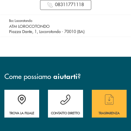
08311771118
Bcc Locorotondo
ATM LOROCOTONDO
Piazza Dante, 1, Locorotondo - 70010 (BA)
Come possiamo
?
aiutarti
Accedi all' elenco completo delle filiali
Hai bisogno di assistenza immediata ? Contatt
Hai bisogno di alcun
TROVA LA FILIALE
CONTATTO DIRETTO
TRASPARENZA