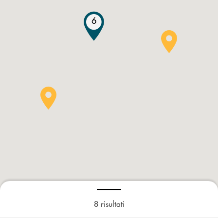
6
8
risultati