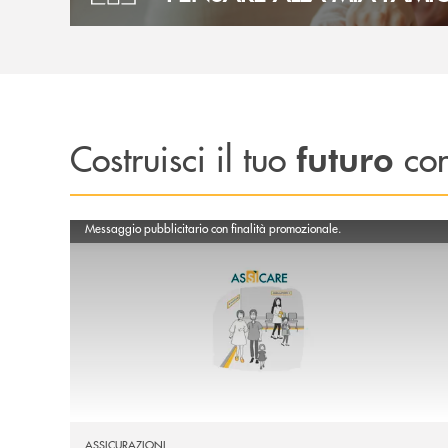
Costruisci il tuo
con
futuro
Scopri di più AsSìCare
Messaggio pubblicitario con finalità promozionale.
ASSICURAZIONI