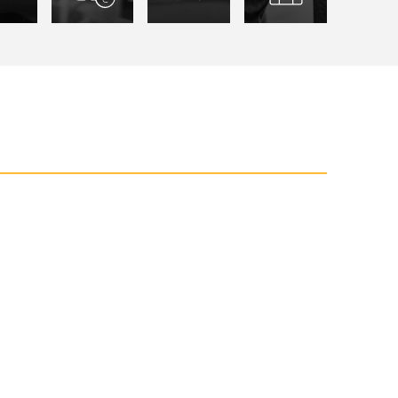
ro
ermi agli studi
Investire sulla casa
Pianificare il mio futuro
Coltivare le mie passio