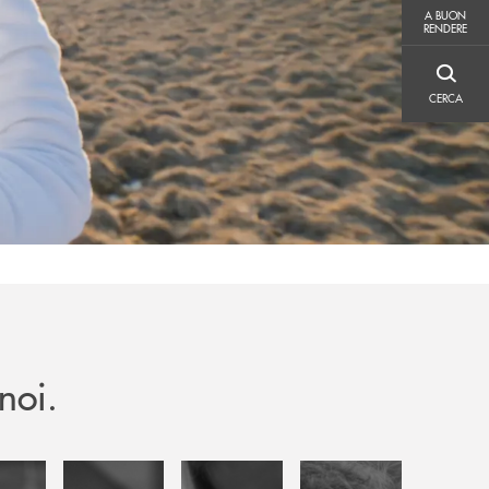
A BUON RENDERE
A BUON
RENDERE
CERCA
CERCA
noi.