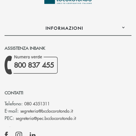
INFORMAZIONI
ASSISTENZA INBANK
800 837 455
CONTATTI
Telefono:
080 4351311
(si apre l’app di posta elettron
E-mail:
segreteria@bcclocorotondo.it
(si apre l’app di posta elettr
PEC:
segreteria@pec.bcclocorotondo.it