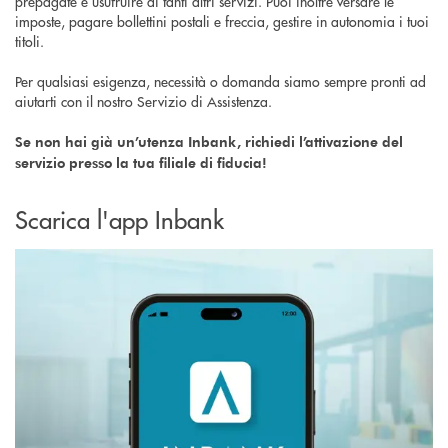
prepagate e usufruire di tanti altri servizi. Puoi inoltre versare le
imposte, pagare bollettini postali e freccia, gestire in autonomia i tuoi
titoli.
Per qualsiasi esigenza, necessità o domanda siamo sempre pronti ad
aiutarti con il nostro Servizio di Assistenza.
Se non hai già un’utenza Inbank, richiedi l’attivazione del
servizio presso la tua filiale di fiducia!
Scarica l'app Inbank