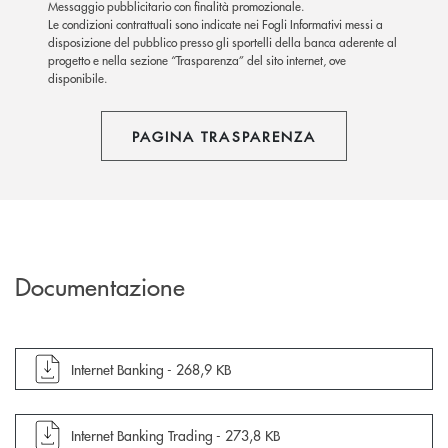
Messaggio pubblicitario con finalità promozionale.
Le condizioni contrattuali sono indicate nei Fogli Informativi messi a
disposizione del pubblico presso gli sportelli della banca aderente al
progetto e nella sezione “Trasparenza” del sito internet, ove
disponibile.
PAGINA TRASPARENZA
Documentazione
apre documento in una nuova finestra
Internet Banking -
268,9 KB
apre documento in una nuova finestra
Internet Banking Trading -
273,8 KB