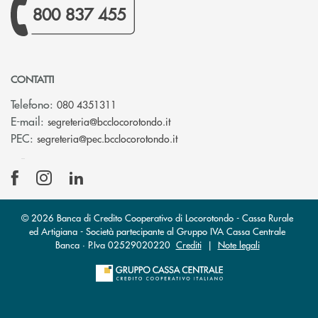
800 837 455
CONTATTI
Telefono:
080 4351311
(si apre l’app di posta elettron
E-mail:
segreteria@bcclocorotondo.it
(si apre l’app di posta elettr
PEC:
segreteria@pec.bcclocorotondo.it
© 2026 Banca di Credito Cooperativo di Locorotondo - Cassa Rurale
ed Artigiana - Società partecipante al Gruppo IVA Cassa Centrale
Banca · P.Iva 02529020220
Crediti
|
Note legali