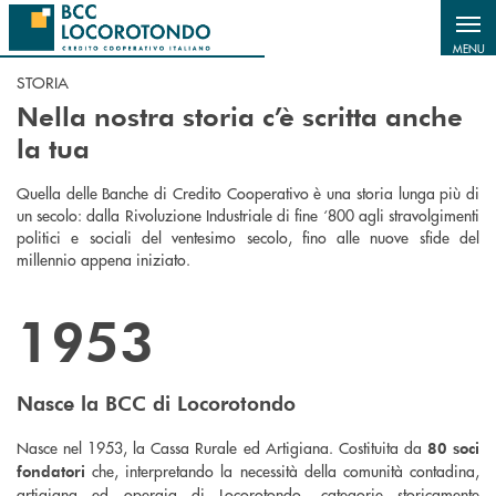
Salta al contenuto principale
MENU
STORIA
Nella nostra storia c’è scritta anche
la tua
Quella delle Banche di Credito Cooperativo è una storia lunga più di
un secolo: dalla Rivoluzione Industriale di fine ‘800 agli stravolgimenti
politici e sociali del ventesimo secolo, fino alle nuove sfide del
millennio appena iniziato.
1953
Nasce la BCC di Locorotondo
Nasce nel 1953, la Cassa Rurale ed Artigiana. Costituita da
80 soci
che, interpretando la necessità della comunità contadina,
fondatori
artigiana ed operaia di Locorotondo, categorie storicamente