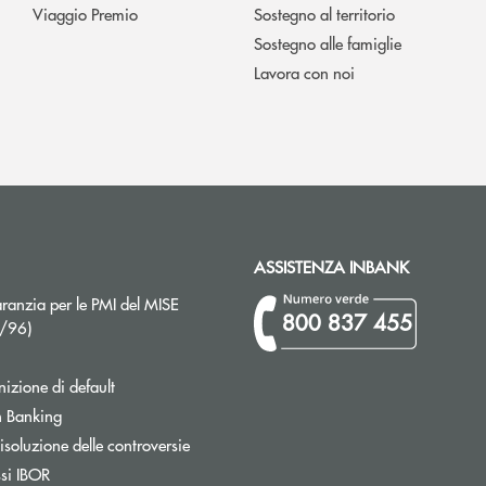
Viaggio Premio
Sostegno al territorio
Sostegno alle famiglie
Lavora con noi
ASSISTENZA INBANK
ranzia per le PMI del MISE
800 837 455
Apre una nuova finestra
2/96)
izione di default
Apre una nuova finestra
 Banking
isoluzione delle controversie
ssi IBOR