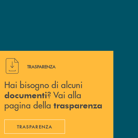
Hai bisogno di alcuni documenti ? Vai alla pagina della 
TRASPARENZA
Hai bisogno di alcuni
? Vai alla
documenti
pagina della
trasparenza
TRASPARENZA