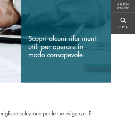
A BUON RENDERE
A BUON
RENDERE
CERCA
CERCA
Scopri alcuni riferimenti
utili per operare in
modo consapevole
migliore soluzione per le tue esigenze. È