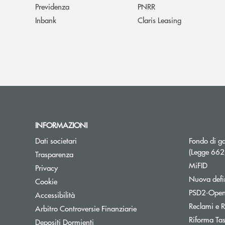
Previdenza
PNRR
Inbank
Claris Leasing
INFORMAZIONI
Dati societari
Fondo di ga
(Legge 66
Trasparenza
MiFID
Privacy
Nuova defin
Cookie
PSD2-Open
Accessibilità
Reclami e R
Apre una nuova finestra
Arbitro Controversie Finanziarie
Riforma Ta
Depositi Dormienti