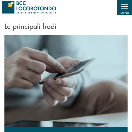
Salta al contenuto principale
MENU
Le principali frodi