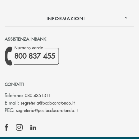
INFORMAZIONI
ASSISTENZA INBANK
800 837 455
CONTATTI
Telefono:
080 4351311
(si apre l’app di posta elettron
E-mail:
segreteria@bcclocorotondo.it
(si apre l’app di posta elettr
PEC:
segreteria@pec.bcclocorotondo.it