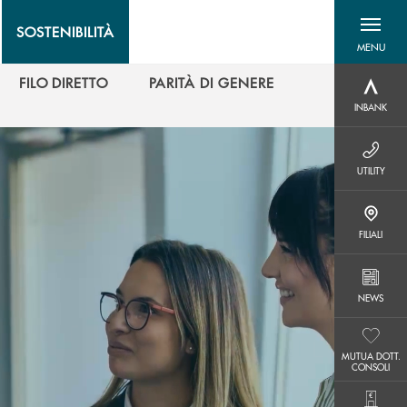
SOSTENIBILITÀ
MENU
menu destra
FILO DIRETTO
PARITÀ DI GENERE
INBANK
FILO DIRETTO
PARITÀ DI GENERE
INBANK
UTILITY
UTILITY
FILIALI
FILIALI
NEWS
NEWS
MUTUA DOTT. CONSOLI
MUTUA DOTT.
CONSOLI