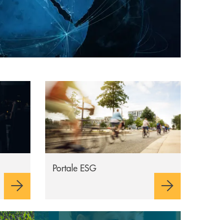
à dei Servizi Finanziari
Apre una nuova finestra
Portale ESG