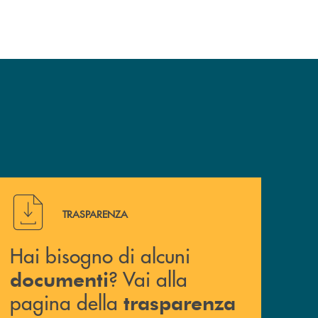
Hai bisogno di alcuni documenti ? Vai alla pagina della 
TRASPARENZA
Hai bisogno di alcuni
? Vai alla
documenti
pagina della
trasparenza