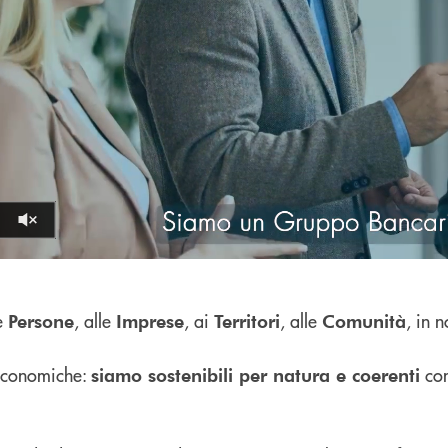
Volume off
Pause
e
, alle
, ai
, alle
, in 
Persone
Imprese
Territori
Comunità
d economiche:
con
siamo sostenibili per natura e coerenti