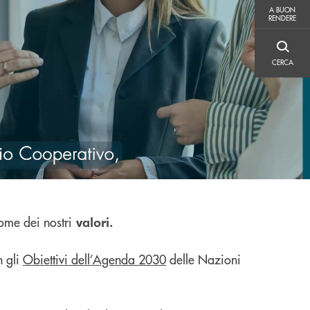
A BUON RENDERE
A BUON
RENDERE
CERCA
CERCA
nome dei nostri
valori.
 gli
Obiettivi dell’Agenda 2030
delle Nazioni