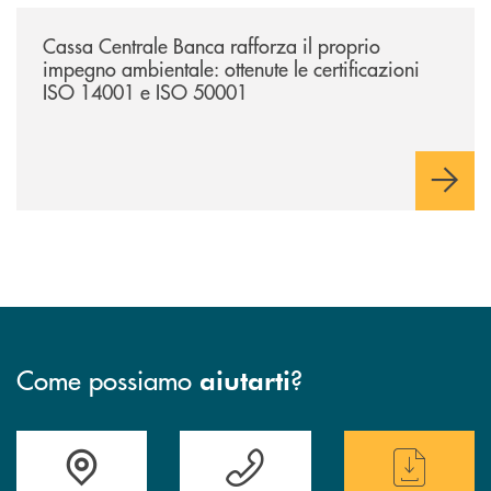
/news/cassa-centrale-banca-rafforza-il-proprio-impegno-ambientale-ott
Cassa Centrale Banca rafforza il proprio
impegno ambientale: ottenute le certificazioni
ISO 14001 e ISO 50001
Come possiamo
?
aiutarti
Accedi all' elenco completo delle filiali
Hai bisogno di assistenza immediata ? Contatt
Hai bisogno di alcun