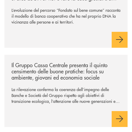
sempre
”
L’evoluzione del percorso “Fondato sul bene comune” racconta
il modello di banca cooperativa che ha nel proprio DNA la
vicinanza alle persone e ai territori.
/news/il-gruppo-cassa-centrale-presenta-il-quinto-censimento-delle-bu
Il Gruppo Cassa Centrale presenta il quinto
censimento delle buone pratiche: focus su
ambiente, giovani ed economia sociale
La rilevazione conferma la coerenza dell’impegno delle
Banche e Società del Gruppo rispetto agli obiettivi di
transizione ecologica, l’attenzione alle nuove generazioni e
alle fasce vulnerabili della popolazione, svolgendo il ruolo di
attori chiave delle comunità locali. Installate 246 colonnine di
ricarica (+15% sul 2024) per veicoli elettrici. Oltre 4 mila i
premi allo studio erogati a favore dei giovani, in crescita del
18% rispetto al 2024.