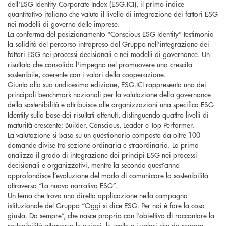
dell'ESG Identity Corporate Index (ESG.ICI), il primo indice
quantitativo italiano che valuta il livello di integrazione dei fattori ESG
nei modelli di governo delle imprese.
La conferma del posizionamento "Conscious ESG Identity" testimonia
la solidità del percorso intrapreso dal Gruppo nell'integrazione dei
fattori ESG nei processi decisionali e nei modelli di governance. Un
risultato che consolida l'impegno nel promuovere una crescita
sostenibile, coerente con i valori della cooperazione.
Giunto alla sua undicesima edizione, ESG.ICI rappresenta uno dei
principali benchmark nazionali per la valutazione della governance
della sostenibilità e attribuisce alle organizzazioni una specifica ESG
Identity sulla base dei risultati ottenuti, distinguendo quattro livelli di
maturità crescente: Builder, Conscious, Leader e Top Performer.
La valutazione si basa su un questionario composto da oltre 100
domande divise tra sezione ordinaria e straordinaria. La prima
analizza il grado di integrazione dei principi ESG nei processi
decisionali e organizzativi, mentre la seconda quest’anno
approfondisce l’evoluzione del modo di comunicare la sostenibilità
attraverso “La nuova narrativa ESG”.
Un tema che trova una diretta applicazione nella campagna
istituzionale del Gruppo “Oggi si dice ESG. Per noi è fare la cosa
giusta. Da sempre”, che nasce proprio con l’obiettivo di raccontare la
sostenibilità attraverso le azioni, le scelte e i valori che da sempre