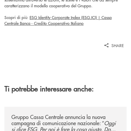
caratterizzano il modello cooperativo del Gruppo.
Scopri di più:
ESG Identity Corporate Index (ESG.ICI) | Cassa
Centrale Banca - Credito Cooperativo Italiano
SHARE
Ti potrebbe interessare anche:
/news/gruppo-cassa-centrale-annuncia-la-nuova-campagna-di-comunicaz
Gruppo Cassa Centrale annuncia la nuova
campagna di comunicazione nazionale: “
Oggi
si dice ESG. Per noi è fare la cosa giusta. Da