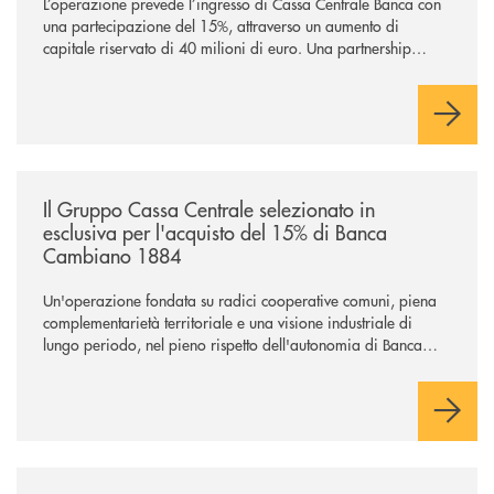
L’operazione prevede l’ingresso di Cassa Centrale Banca con
una partecipazione del 15%, attraverso un aumento di
capitale riservato di 40 milioni di euro. Una partnership
industriale strategica, fondata sulla condivisione di valori
comuni e sulla prossimità ai territori, per ampliare l’offerta e
sostenere nuove opportunità di crescita e sviluppo.
/news/il-gruppo-cassa-centrale-selezionato-in-esclusiva-per-lacquisto
Il Gruppo Cassa Centrale selezionato in
esclusiva per l'acquisto del 15% di Banca
Cambiano 1884
Un'operazione fondata su radici cooperative comuni, piena
complementarietà territoriale e una visione industriale di
lungo periodo, nel pieno rispetto dell'autonomia di Banca
Cambiano. Nei prossimi giorni verrà avviato il periodo di
negoziazione esclusiva per la finalizzazione dell’operazione.
/news/il-gruppo-cassa-centrale-conferma-il-posizionamento-conscious-es