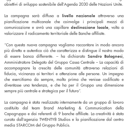
obiettivi di sviluppo sostenibile dell’Agenda 2030 delle Nazioni Unite.
La campagna sarà diffusa a
attraverso una
livello nazionale
pianificazione multicanale che coinvolge i principali mezzi di
comunicazione e avrà una capillare
, volta a
declinazione locale
valorizzare il radicamento territoriale delle Banche affiliate.
“Con questa nuova campagna vogliamo raccontare in modo ancora
più diretto e autentico ciò che caratterizza e distingue il nostro modo
di essere banca differente. – ha dichiarato
,
Sandro Bolognesi
Amministratore Delegato del Gruppo Cassa Centrale – La capacità di
accompagnare la crescita delle comunità attraverso relazioni di
fiducia, vicinanza ai territori e attenzione alle persone. Un impegno
che esercitiamo da sempre, molto prima che venisse codificato e
diventasse una tendenza, e che ha per il Gruppo una dimensione
sempre più centrale e strategica per il futuro”.
La campagna è stata realizzata internamente da un gruppo di lavoro
costituito dal team Brand Marketing & Communication della
Capogruppo e dai referenti di 9 banche affiliate. La creatività è stata
curata dall’agenzia TWENTY8 Studios e la pianificazione dal centro
media STARCOM del Gruppo Publicis.