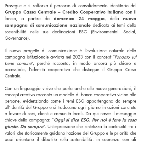
Prosegue e si rafforza il percorso di consolidamento identitario del
con il
Gruppo Cassa Centrale – Credito Cooperativo Italiano
lancio, a partire da
, della
domenica 24 maggio
nuova
dedicata ai temi della
campagna di comunicazione nazionale
sostenibilità nelle sue declinazioni ESG (Environmental, Social,
Governance).
Il nuovo progetto di comunicazione è l’evoluzione naturale della
campagna istituzionale avviata nel 2023 con il concept “
Fondato sul
bene comune
”, perché racconta, in modo ancora più chiaro e
accessibile, l’identità cooperativa che distingue il Gruppo Cassa
Centrale.
Con un linguaggio visivo che parla anche alle nuove generazioni, il
concept creativo racconta un modello di banca cooperativa vicina alle
persone, evidenziando come i temi ESG appartengano da sempre
all’identità del Gruppo e si traducano ogni giorno in azioni concrete
a favore di soci, clienti e comunità locali. Da qui nasce il messaggio
chiave della campagna: “
Oggi si dice ESG. Per noi è fare la cosa
”. Un’espressione che sintetizza la continuità tra i
giusta. Da sempre
valori che storicamente guidano l’azione del Gruppo e le priorità che
oggi orientano il dibattito sulla sostenibilità, in coerenza con gli