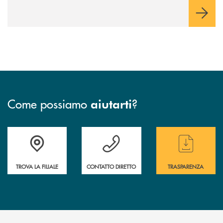
negoziazione esclusiva per la finalizzazione dell’operazione.
Come possiamo
?
aiutarti
Accedi all' elenco completo delle filiali
Hai bisogno di assistenza immediata ? Contatt
Hai bisogno di alcun
TROVA LA FILIALE
CONTATTO DIRETTO
TRASPARENZA