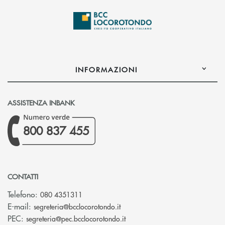
INFORMAZIONI
ASSISTENZA INBANK
800 837 455
CONTATTI
Telefono:
080 4351311
(si apre l’app di posta elettron
E-mail:
segreteria@bcclocorotondo.it
(si apre l’app di posta elettr
PEC:
segreteria@pec.bcclocorotondo.it