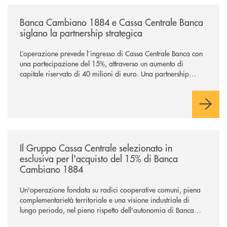
/news/banca-cambiano-1884-e-cassa-centrale-banca-siglano-la-partner
Banca Cambiano 1884 e Cassa Centrale Banca
siglano la partnership strategica
L’operazione prevede l’ingresso di Cassa Centrale Banca con
una partecipazione del 15%, attraverso un aumento di
capitale riservato di 40 milioni di euro. Una partnership
industriale strategica, fondata sulla condivisione di valori
comuni e sulla prossimità ai territori, per ampliare l’offerta e
sostenere nuove opportunità di crescita e sviluppo.
/news/il-gruppo-cassa-centrale-selezionato-in-esclusiva-per-lacquisto
Il Gruppo Cassa Centrale selezionato in
esclusiva per l'acquisto del 15% di Banca
Cambiano 1884
Un'operazione fondata su radici cooperative comuni, piena
complementarietà territoriale e una visione industriale di
lungo periodo, nel pieno rispetto dell'autonomia di Banca
Cambiano. Nei prossimi giorni verrà avviato il periodo di