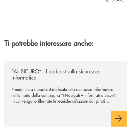
Ti potrebbe interessare anche:
/news/al-sicuro-il-podcast-sulla-sicurezza-informatica/
“AL SICURO”: il podcast sulla sicurezza
informatica
Prende il via il podcast dedicato alla sicurezza informatica
nell’ambito della campagna “I Navigati – Informati e Sicuri”,
in cui vengono illustrate le tecniche utilizzate dai pirati
informatici per imparare a riconoscerle e fruire dei servizi
digitali, per sentirsi al sicuro.