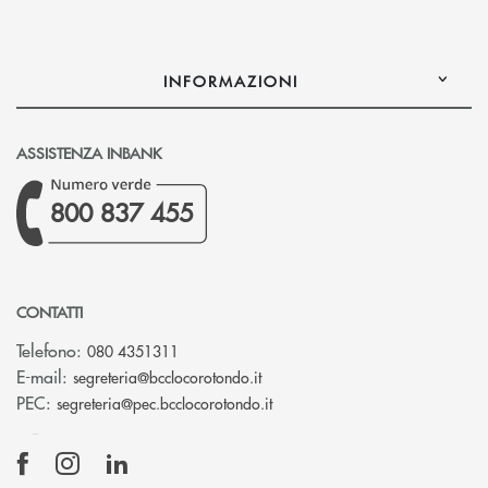
INFORMAZIONI
ASSISTENZA INBANK
800 837 455
CONTATTI
Telefono:
080 4351311
(si apre l’app di posta elettron
E-mail:
segreteria@bcclocorotondo.it
(si apre l’app di posta elettr
PEC:
segreteria@pec.bcclocorotondo.it