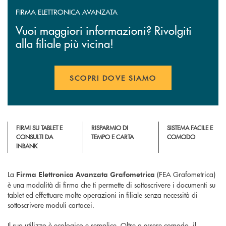
FIRMA ELETTRONICA AVANZATA
Vuoi maggiori informazioni? Rivolgiti
alla filiale più vicina!
SCOPRI DOVE SIAMO
FIRMI SU TABLET E
RISPARMIO DI
SISTEMA FACILE E
CONSULTI DA
TEMPO E CARTA
COMODO
INBANK
La
(FEA Grafometrica)
Firma Elettronica Avanzata Grafometrica
è una modalità di firma che ti permette di sottoscrivere i documenti su
tablet ed effettuare molte operazioni in filiale senza necessità di
sottoscrivere moduli cartacei.
Il suo utilizzo è ecologico e semplice. Oltre a essere comodo, il