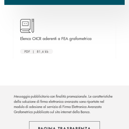
va finestra
apre una nuova finest
Elenco OICR aderenti a FEA grafometrica
Mod
PDF | 81,6 kb
Messaggio pubblicitario con finalità promozionale. Le caratteristiche
della soluzione di firma elettronica avanzata sono riportate nel
modulo di adesione al servizio di Firma Elettronica Avanzata
Grafometrica pubblicato sul sito internet della Banca.
PAGINA TRASPARENZA