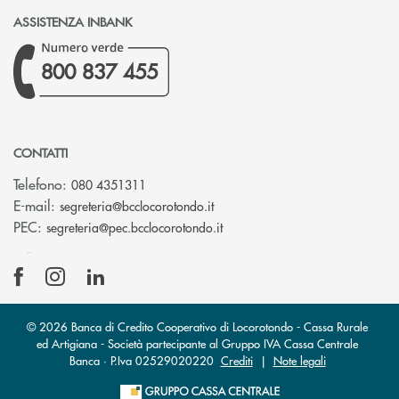
ASSISTENZA INBANK
800 837 455
CONTATTI
Telefono:
080 4351311
(si apre l’app di posta elettron
E-mail:
segreteria@bcclocorotondo.it
(si apre l’app di posta elettr
PEC:
segreteria@pec.bcclocorotondo.it
© 2026 Banca di Credito Cooperativo di Locorotondo - Cassa Rurale
ed Artigiana - Società partecipante al Gruppo IVA Cassa Centrale
Banca · P.Iva 02529020220
Crediti
|
Note legali