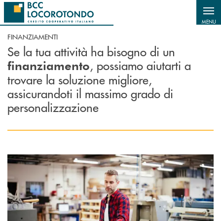
Salta al contenuto principale
MENU
FINANZIAMENTI
Se la tua attività ha bisogno di un
, possiamo aiutarti a
finanziamento
trovare la soluzione migliore,
assicurandoti il massimo grado di
personalizzazione
Scopri di più Finanziamenti agevolati