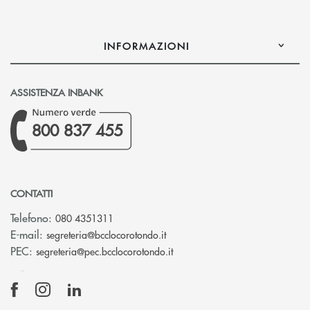
INFORMAZIONI
ASSISTENZA INBANK
800 837 455
CONTATTI
Telefono:
080 4351311
(si apre l’app di posta elettron
E-mail:
segreteria@bcclocorotondo.it
(si apre l’app di posta elettr
PEC:
segreteria@pec.bcclocorotondo.it