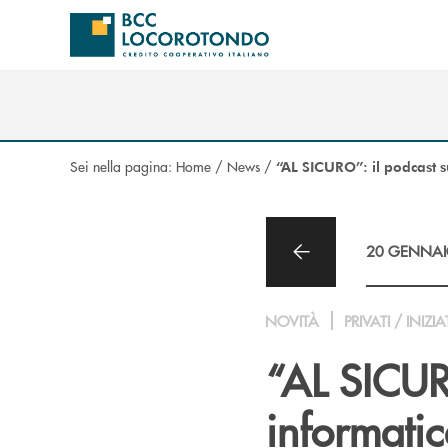
Salta al contenuto principale
Sei nella pagina:
Home
/
News
/
“AL SICURO”: il podcast s
20 GENNAI
NOVITÀ
PRIVATI / INIZIA
“AL SICURO
informati