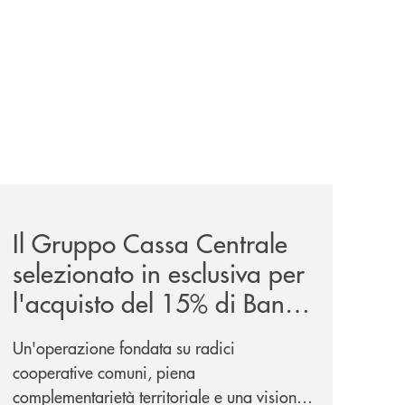
glano-la-partnership-strategica/
news/il-gruppo-cassa-centrale-selezionato-in-esclusiva-p
Il Gruppo Cassa Centrale
selezionato in esclusiva per
l'acquisto del 15% di Banca
Cambiano 1884
Un'operazione fondata su radici
cooperative comuni, piena
complementarietà territoriale e una visione