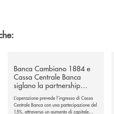
che:
-carabinieri-per-sensibilizzare-in-materia-di-truffe/
/news/banca-cambiano-1884-e-cassa-centrale-banca-si
/
Banca Cambiano 1884 e
Cassa Centrale Banca
siglano la partnership
strategica
L’operazione prevede l’ingresso di Cassa
Centrale Banca con una partecipazione del
15%, attraverso un aumento di capitale