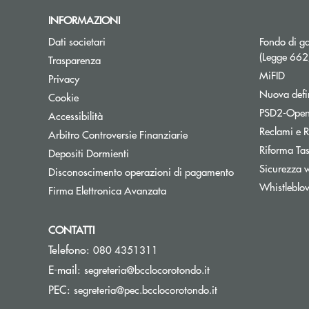
INFORMAZIONI
Dati societari
Fondo di ga
(Legge 66
Trasparenza
MiFID
Privacy
Nuova defin
Cookie
PSD2-Open
Accessibilità
Reclami e R
Apre una nuova finestra
Arbitro Controversie Finanziarie
Riforma Ta
Depositi Dormienti
Sicurezza 
Disconoscimento operazioni di pagamento
Whistleblo
Firma Elettronica Avanzata
CONTATTI
Telefono:
080 4351311
(si apre l’app di post
E-mail:
segreteria@bcclocorotondo.it
(si apre l’app di po
PEC:
segreteria@pec.bcclocorotondo.it