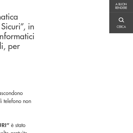
A BUON RENDERE
A BUON
RENDERE
matica
CERCA
icuri”, in
CERCA
informatici
i, per
 nascondono
i telefono non
è stato
URI”
olto gratuite