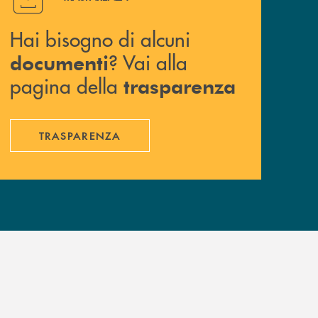
Hai bisogno di alcuni
? Vai alla
documenti
pagina della
trasparenza
TRASPARENZA