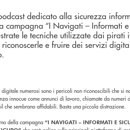
l podcast dedicato alla sicurezza infor
la campagna “I Navigati – Informati e S
strate le tecniche utilizzate dai pirati 
iconoscerle e fruire dei servizi digital
o.
digitale numerosi sono i pericoli non riconoscibili che si
arenza innocue come annunci di lavoro, chiamate da numeri d
il che sembrano affidabili. Basta una piccola distrazione.
nterno della campagna
“I NAVIGATI – INFORMATI E SIC
che sarà online sulle principali piattaforme di asc
 SICURO”