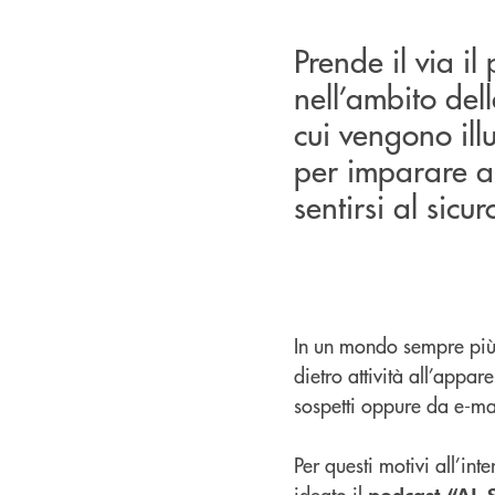
Prende il via i
nell’ambito del
cui vengono illu
per imparare a r
sentirsi al sicur
In un mondo sempre più 
dietro attività all’app
sospetti oppure da e-ma
Per questi motivi all’i
ideato il
podcast “AL