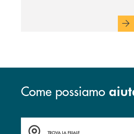
Come possiamo
aiut
Accedi all' elenco completo delle filiali
TROVA LA FILIALE