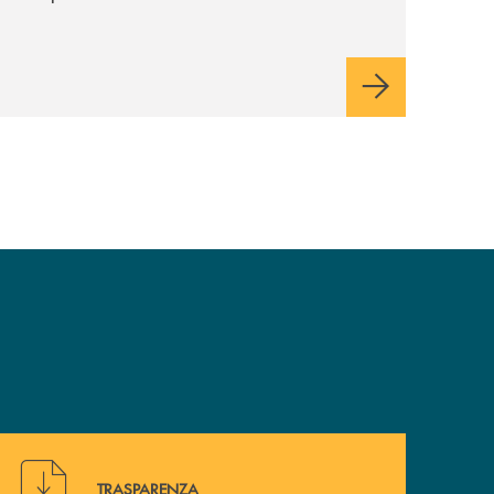
industriale di lungo periodo, nel pieno
rispetto dell'autonomia di Banca
Cambiano. Nei prossimi giorni verrà
avviato il periodo di negoziazione
esclusiva per la finalizzazione
dell’operazione.
Hai bisogno di alcuni documenti ? Vai alla pagina della 
TRASPARENZA