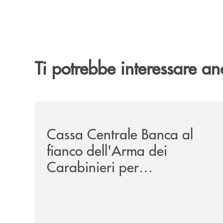
Ti potrebbe interessare an
/news/cassa-centrale-banca-al-fianco-dellarma-dei
Cassa Centrale Banca al
fianco dell'Arma dei
Carabinieri per
sensibilizzare in materia di
truffe