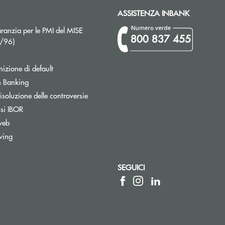
ASSISTENZA INBANK
ranzia per le PMI del MISE
800 837 455
Apre una nuova finestra
2/96)
izione di default
Apre una nuova finestra
 Banking
isoluzione delle controversie
ssi IBOR
web
wing
SEGUICI
a elettronica)
sta elettronica)