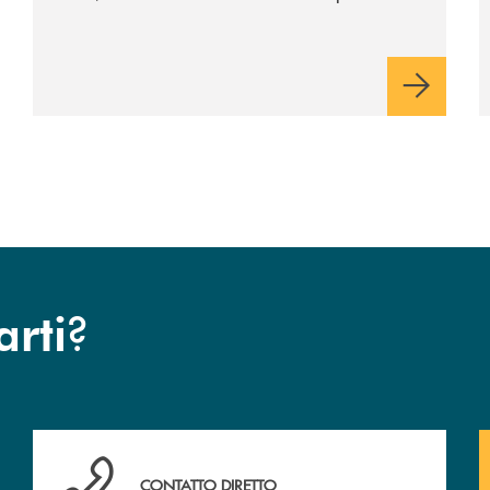
riservato di 40 milioni di euro. Una
partnership industriale strategica, fondata
sulla condivisione di valori comuni e sulla
prossimità ai territori, per ampliare l’offerta
e sostenere nuove opportunità di crescita e
sviluppo.
?
arti
Hai bisogno di assistenza immediata ? Contattaci!
CONTATTO DIRETTO