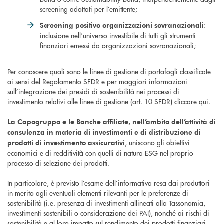
screening adottati per l’emittente;
:
Screening positivo organizzazioni sovranazionali
inclusione nell’universo investibile di tutti gli strumenti
finanziari emessi da organizzazioni sovranazionali;
Per conoscere quali sono le linee di gestione di portafogli classificate
ai sensi del Regolamento SFDR e per maggiori informazioni
sull’integrazione dei presidi di sostenibilità nei processi di
investimento relativi alle linee di gestione (art. 10 SFDR) cliccare
qui
.
La Capogruppo e le Banche affiliate, nell’ambito dell’attività di
consulenza in materia di investimenti e di distribuzione di
, uniscono gli obiettivi
prodotti di investimento assicurativi
economici e di redditività con quelli di natura ESG nel proprio
processo di selezione dei prodotti.
In particolare, è previsto l’esame dell’informativa resa dai produttori
in merito agli eventuali elementi rilevanti per le preferenze di
sostenibilità (i.e. presenza di investimenti allineati alla Tassonomia,
investimenti sostenibili o considerazione dei PAI), nonché ai rischi di
sostenibilità e al loro impatto sul rendimento dei prodotti finanziari.