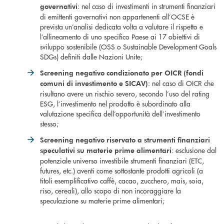
: nel caso di investimenti in strumenti finanziari
governativi
di emittenti governativi non appartenenti all’OCSE è
prevista un’analisi dedicata volta a valutare il rispetto e
l’allineamento di uno specifico Paese ai 17 obiettivi di
sviluppo sostenibile (OSS o Sustainable Development Goals
SDGs) definiti dalle Nazioni Unite;
Screening negativo condizionato per OICR (fondi
: nel caso di OICR che
comuni di investimento e SICAV)
risultano avere un rischio severo, secondo l’uso del rating
ESG, l’investimento nel prodotto è subordinato alla
valutazione specifica dell’opportunità dell’investimento
stesso;
Screening negativo riservato a strumenti finanziari
: esclusione dal
speculativi su materie prime alimentari
potenziale universo investibile strumenti finanziari (ETC,
futures, etc.) aventi come sottostante prodotti agricoli (a
titoli esemplificativo caffè, cacao, zucchero, mais, soia,
riso, cereali), allo scopo di non incoraggiare la
speculazione su materie prime alimentari;