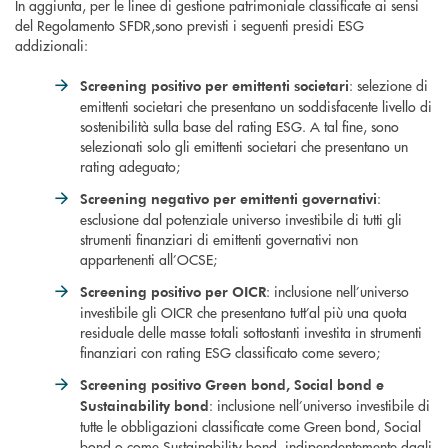
In aggiunta, per le linee di gestione patrimoniale classificate ai sensi
del Regolamento SFDR,sono previsti i seguenti presidi ESG
addizionali:
: selezione di
Screening positivo per emittenti societari
emittenti societari che presentano un soddisfacente livello di
sostenibilità sulla base del rating ESG. A tal fine, sono
selezionati solo gli emittenti societari che presentano un
rating adeguato;
:
Screening negativo per emittenti governativi
esclusione dal potenziale universo investibile di tutti gli
strumenti finanziari di emittenti governativi non
appartenenti all’OCSE;
: inclusione nell’universo
Screening positivo per OICR
investibile gli OICR che presentano tutt’al più una quota
residuale delle masse totali sottostanti investita in strumenti
finanziari con rating ESG classificato come severo;
Screening positivo Green bond, Social bond e
: inclusione nell’universo investibile di
Sustainability bond
tutte le obbligazioni classificate come Green bond, Social
bond o come Sustainability bond, indipendentemente dagli