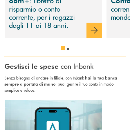
: libretto di
oom+
Cont
risparmio o conto
corren
corrente, per i ragazzi
mondo
dagli 11 ai 18 anni.
con Inbank
Gestisci le spese
Senza bisogno di andare in filiale, con InBank
hai la tua banca
: puoi gestire il tuo conto in modo
sempre a portata di mano
semplice e veloce.
Scopri di più Inbank app : il tuo conto bancario direttamente sullo smart