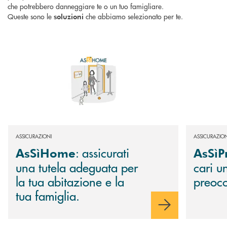
che potrebbero danneggiare te o un tuo famigliare.
Queste sono le
che abbiamo selezionato per te.
soluzioni
Scopri di più AsSìHome : assicurati una tutela adeguata per la tua abitaz
Scopri di più
ASSICURAZIONI
ASSICURAZION
: assicurati
AsSìHome
AsSìP
una tutela adeguata per
cari u
la tua abitazione e la
preoc
tua famiglia.