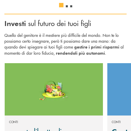
sul futuro dei tuoi figli
Investi
Quello del genitore è il mestiere più difficile del mondo. Non te lo
possiamo certo insegnare, però ti possiamo dare una mano: da
quando devi spiegare ai tuoi figli come
al
gestire i primi risparmi
momento di dar loro fiducia,
.
rendendoli più autonomi
Scopri di più oom+ : libretto di risparmio o conto corrente, per i ragazz
Scopri di più
CONTI
CONTI