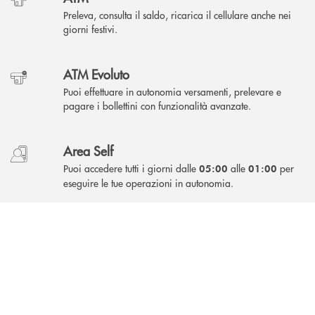
Preleva, consulta il saldo, ricarica il cellulare anche nei
giorni festivi.
ATM Evoluto
Puoi effettuare in autonomia versamenti, prelevare e
pagare i bollettini con funzionalità avanzate.
Area Self
Puoi accedere tutti i giorni dalle
alle
per
05:00
01:00
eseguire le tue operazioni in autonomia.
INBANK
Come possiamo
?
aiutarti