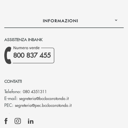
INFORMAZIONI
ASSISTENZA INBANK
800 837 455
CONTATTI
Telefono:
080 4351311
(si apre l’app di posta elettron
E-mail:
segreteria@bcclocorotondo.it
(si apre l’app di posta elettr
PEC:
segreteria@pec.bcclocorotondo.it