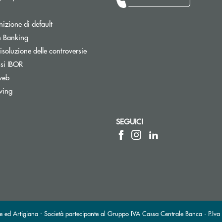
izione di default
Apre una nuova finestra
 Banking
isoluzione delle controversie
ssi IBOR
web
wing
SEGUICI
a elettronica)
sta elettronica)
ed Artigiana - Società partecipante al Gruppo IVA Cassa Centrale Banca · P.Iva