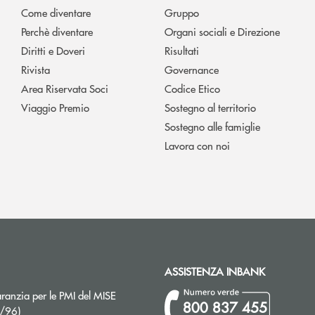
Come diventare
Gruppo
Perchè diventare
Organi sociali e Direzione
Diritti e Doveri
Risultati
Rivista
Governance
Area Riservata Soci
Codice Etico
Viaggio Premio
Sostegno al territorio
Sostegno alle famiglie
Lavora con noi
ASSISTENZA INBANK
ranzia per le PMI del MISE
800 837 455
Apre una nuova finestra
2/96)