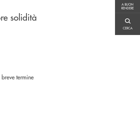
A BUON RENDERE
A BUON
RENDERE
e solidità
CERCA
CERCA
e breve termine