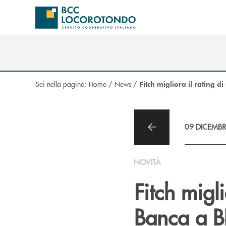
Salta al contenuto principale
Sei nella pagina:
Home
/
News
/
Fitch migliora il rating 
09 DICEMBR
NOVITÀ
Fitch migl
Banca a B