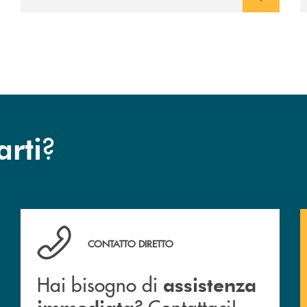
avviato il periodo di negoziazione
esclusiva per la finalizzazione
dell’operazione.
?
arti
Hai bisogno di assistenza immediata ? Contattaci!
CONTATTO DIRETTO
Hai bisogno di
assistenza
? Contattaci!
immediata