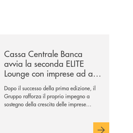
iva-per-lacquisto-del-15-di-banca-cambiano-1884/
news/cassa-centrale-banca-avvia-la-seconda-elite-lounge-
Cassa Centrale Banca
avvia la seconda ELITE
Lounge con imprese ad alto
potenziale
Dopo il successo della prima edizione, il
Gruppo rafforza il proprio impegno a
sostegno della crescita delle imprese
italiane, accompagnandole in un percorso
di sviluppo, innovazione e accesso ai
mercati dei capitali.