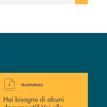
Hai bisogno di alcuni documenti ? Vai alla pagina della 
TRASPARENZA
Hai bisogno di alcuni
? Vai alla
documenti