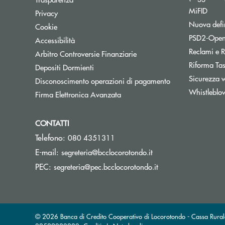
MiFID
Privacy
Nuova defin
Cookie
PSD2-Open
Accessibilità
Reclami e R
Apre una nuova finestra
Arbitro Controversie Finanziarie
Riforma Ta
Depositi Dormienti
Sicurezza 
Disconoscimento operazioni di pagamento
Whistleblo
Firma Elettronica Avanzata
CONTATTI
Telefono:
080 4351311
(si apre l’app di post
E-mail:
segreteria@bcclocorotondo.it
(si apre l’app di po
PEC:
segreteria@pec.bcclocorotondo.it
© 2026 Banca di Credito Cooperativo di Locorotondo - Cassa Rurale 