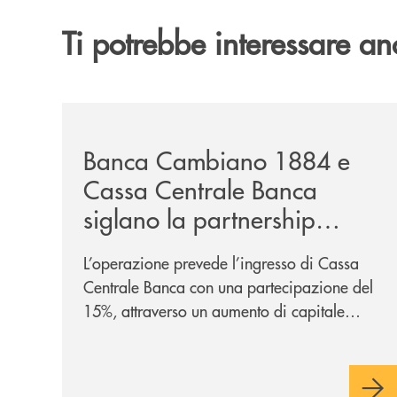
Ti potrebbe interessare an
/news/banca-cambiano-1884-e-cassa-centrale-ban
Banca Cambiano 1884 e
Cassa Centrale Banca
siglano la partnership
strategica
L’operazione prevede l’ingresso di Cassa
Centrale Banca con una partecipazione del
15%, attraverso un aumento di capitale
riservato di 40 milioni di euro. Una
partnership industriale strategica, fondata
sulla condivisione di valori comuni e sulla