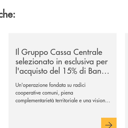
che:
ca-siglano-la-partnership-strategica/
/news/il-gruppo-cassa-centrale-selezionato-in-esclus
/
Il Gruppo Cassa Centrale
selezionato in esclusiva per
l'acquisto del 15% di Banca
Cambiano 1884
Un'operazione fondata su radici
cooperative comuni, piena
complementarietà territoriale e una visione
industriale di lungo periodo, nel pieno
rispetto dell'autonomia di Banca
Cambiano. Nei prossimi giorni verrà