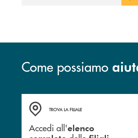
prossimità ai territori, per ampliare l’offerta
e sostenere nuove opportunità di crescita e
sviluppo.
Come possiamo
aiut
Accedi all' elenco completo delle filiali
TROVA LA FILIALE
Accedi all'
elenco
delle
completo
filiali