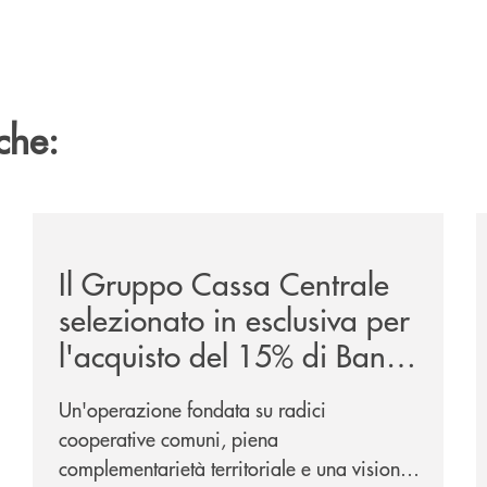
che:
ca-siglano-la-partnership-strategica/
/news/il-gruppo-cassa-centrale-selezionato-in-esclus
/
Il Gruppo Cassa Centrale
selezionato in esclusiva per
l'acquisto del 15% di Banca
Cambiano 1884
Un'operazione fondata su radici
cooperative comuni, piena
complementarietà territoriale e una visione