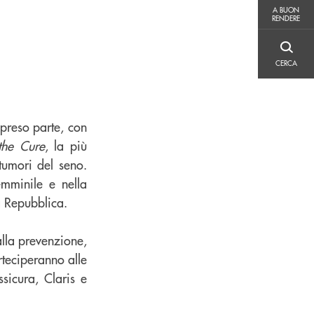
A BUON RENDERE
A BUON
RENDERE
CERCA
CERCA
preso parte, con
the Cure
, la più
tumori del seno.
emminile e nella
a Repubblica.
alla prevenzione,
teciperanno alle
ssicura, Claris e