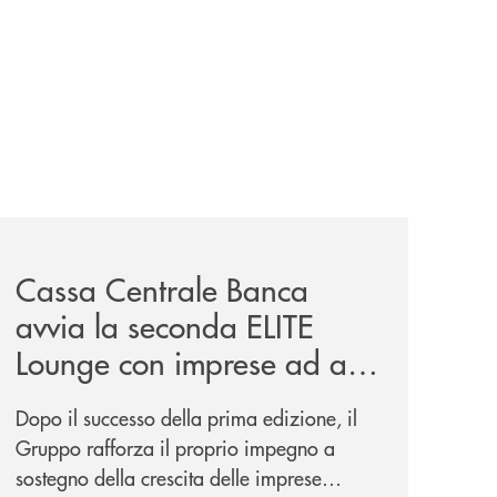
iva-per-lacquisto-del-15-di-banca-cambiano-1884/
news/cassa-centrale-banca-avvia-la-seconda-elite-lounge-
Cassa Centrale Banca
avvia la seconda ELITE
Lounge con imprese ad alto
potenziale
Dopo il successo della prima edizione, il
Gruppo rafforza il proprio impegno a
sostegno della crescita delle imprese