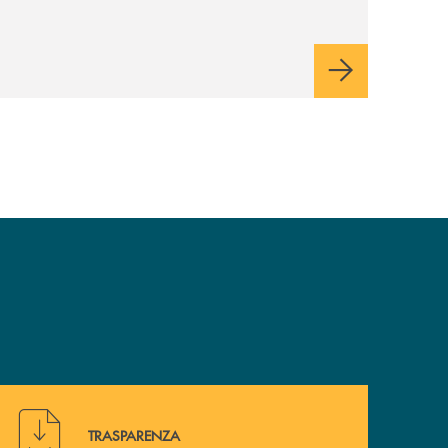
italiane, accompagnandole in un percorso
di sviluppo, innovazione e accesso ai
mercati dei capitali.
Hai bisogno di alcuni documenti ? Vai alla pagina della 
TRASPARENZA