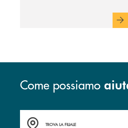
riservato di 40 milioni di euro. Una
partnership industriale strategica, fondata
sulla condivisione di valori comuni e sulla
prossimità ai territori, per ampliare l’offerta
e sostenere nuove opportunità di crescita e
sviluppo.
Come possiamo
aiut
Accedi all' elenco completo delle filiali
TROVA LA FILIALE