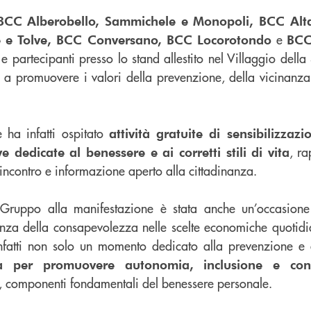
BCC Alberobello, Sammichele e Monopoli, BCC Alt
e
e e Tolve, BCC Conversano, BCC Locorotondo
BCC
 e partecipanti presso lo stand allestito nel Villaggio della
o a promuovere i valori della prevenzione, della vicinanza
e ha infatti ospitato
attività gratuite di sensibilizzazi
, r
e dedicate al benessere e ai corretti stili di vita
ncontro e informazione aperto alla cittadinanza.
 Gruppo alla manifestazione è stata anche un’occasione
tanza della consapevolezza nelle scelte economiche quotid
fatti non solo un momento dedicato alla prevenzione e 
tà per promuovere autonomia, inclusione e con
, componenti fondamentali del benessere personale.