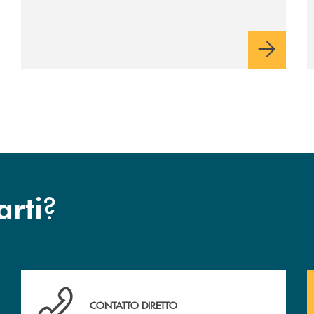
industriale di lungo periodo, nel pieno
rispetto dell'autonomia di Banca
Cambiano. Nei prossimi giorni verrà
avviato il periodo di negoziazione
esclusiva per la finalizzazione
dell’operazione.
?
arti
Hai bisogno di assistenza immediata ? Contattaci!
CONTATTO DIRETTO