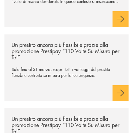
livello di rischio desiderati. In questo contesto si inseriscono
NEF Ethical Step to Balanced 2030 e NEF Target 2031, due
soluzioni tra loro complementari, pensate per accompagnare
l’investitore in un percorso strutturato e consapevole.
/news/prestipay-110-volte-su-misura-per-te/
Un prestito ancora più flessibile grazie alla
promozione Prestipay “110 Volte Su Misura per
Te!”
Solo fino al 31 marzo, scopri tutti i vantaggi del prestito
flessibile costruito su misura per le tue esigenze.
/news/prestipay-110-volte-su-misura-per-te/
Un prestito ancora più flessibile grazie alla
promozione Prestipay “110 Volte Su Misura per
Te!”