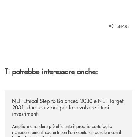
SHARE
Ti potrebbe interessare anche:
/news/nef-ethical-step-to-balanced-2030-e-nef-target-2031-due-soluzioni
NEF Ethical Step to Balanced 2030 e NEF Target
2031: due soluzioni per far evolvere i tuoi
investimenti
Ampliare e rendere più efficiente il proprio portafoglio
richiede strumenti coerenti con l’orizzonte temporale e con il