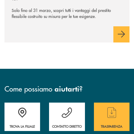
Solo fino al 31 marzo, scopri tutti i vantaggi del prestito
flessibile costruito su misura per le tue esigenze.
Come possiamo
?
aiutarti
Accedi all' elenco completo delle filiali
Hai bisogno di assistenza immediata ? Contatt
Hai bisogno di alcun
TROVA LA FILIALE
CONTATTO DIRETTO
TRASPARENZA