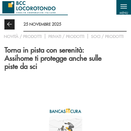
Salta al contenuto principale
MENU
25 NOVEMBRE 2025
NOVITÀ / PRODOTTI
PRIVATI / PRODOTTI
SOCI / PRODOTTI
Torna in pista con serenità:
Assihome ti protegge anche sulle
piste da sci