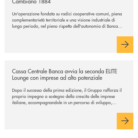
Cambiano 1884
Un'operazione fondata su radici cooperative comuni, piena
complementarietà territoriale e una visione industriale di
lungo periodo, nel pieno rispetto dell'autonomia di Banca
Cambiano. Nei prossimi giorni verrà avviato il periodo di
negoziazione esclusiva per la finalizzazione dell’operazione.
/news/cassa-centrale-banca-avvia-la-seconda-elite-lounge-con-imprese-
Cassa Centrale Banca avvia la seconda ELITE
Lounge con imprese ad alto potenziale
Dopo il successo della prima edizione, il Gruppo rafforza il
proprio impegno a sostegno della crescita delle imprese
italiane, accompagnandole in un percorso di sviluppo,
innovazione e accesso ai mercati dei capitali.