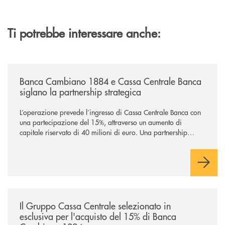
Ti potrebbe interessare anche:
/news/banca-cambiano-1884-e-cassa-centrale-banca-siglano-la-partner
Banca Cambiano 1884 e Cassa Centrale Banca
siglano la partnership strategica
L’operazione prevede l’ingresso di Cassa Centrale Banca con
una partecipazione del 15%, attraverso un aumento di
capitale riservato di 40 milioni di euro. Una partnership
industriale strategica, fondata sulla condivisione di valori
comuni e sulla prossimità ai territori, per ampliare l’offerta e
sostenere nuove opportunità di crescita e sviluppo.
/news/il-gruppo-cassa-centrale-selezionato-in-esclusiva-per-lacquisto
Il Gruppo Cassa Centrale selezionato in
esclusiva per l'acquisto del 15% di Banca