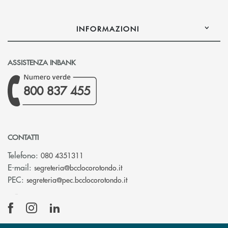
INFORMAZIONI
ASSISTENZA INBANK
800 837 455
CONTATTI
Telefono:
080 4351311
(si apre l’app di posta elettron
E-mail:
segreteria@bcclocorotondo.it
(si apre l’app di posta elettr
PEC:
segreteria@pec.bcclocorotondo.it