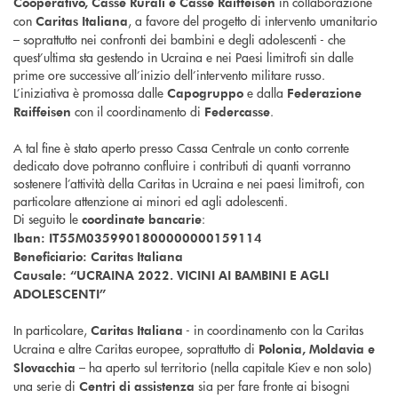
in collaborazione
Cooperativo, Casse Rurali e Casse Raiffeisen
con
, a favore del progetto di intervento umanitario
Caritas Italiana
– soprattutto nei confronti dei bambini e degli adolescenti - che
quest’ultima sta gestendo in Ucraina e nei Paesi limitrofi sin dalle
prime ore successive all’inizio dell’intervento militare russo.
L’iniziativa è promossa dalle
e dalla
Capogruppo
Federazione
con il coordinamento di
.
Raiffeisen
Federcasse
A tal fine è stato aperto presso Cassa Centrale un conto corrente
dedicato dove potranno confluire i contributi di quanti vorranno
sostenere l’attività della Caritas in Ucraina e nei paesi limitrofi, con
particolare attenzione ai minori ed agli adolescenti.
Di seguito le
:
coordinate bancarie
Iban: IT55M0359901800000000159114
Beneficiario: Caritas Italiana
Causale: “UCRAINA 2022. VICINI AI BAMBINI E AGLI
ADOLESCENTI”
In particolare,
- in coordinamento con la Caritas
Caritas Italiana
Ucraina e altre Caritas europee, soprattutto di
Polonia, Moldavia e
– ha aperto sul territorio (nella capitale Kiev e non solo)
Slovacchia
una serie di
sia per fare fronte ai bisogni
Centri di assistenza