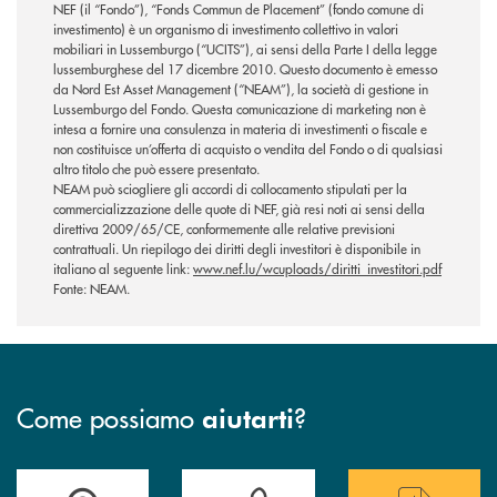
NEF (il “Fondo”), “Fonds Commun de Placement” (fondo comune di
investimento) è un organismo di investimento collettivo in valori
mobiliari in Lussemburgo (“UCITS”), ai sensi della Parte I della legge
lussemburghese del 17 dicembre 2010. Questo documento è emesso
da Nord Est Asset Management (“NEAM”), la società di gestione in
Lussemburgo del Fondo. Questa comunicazione di marketing non è
intesa a fornire una consulenza in materia di investimenti o fiscale e
non costituisce un’offerta di acquisto o vendita del Fondo o di qualsiasi
altro titolo che può essere presentato.
NEAM può sciogliere gli accordi di collocamento stipulati per la
commercializzazione delle quote di NEF, già resi noti ai sensi della
direttiva 2009/65/CE, conformemente alle relative previsioni
contrattuali. Un riepilogo dei diritti degli investitori è disponibile in
italiano al seguente link:
www.nef.lu/wcuploads/diritti_investitori.pdf
Fonte: NEAM.
Come possiamo
?
aiutarti
Accedi all' elenco completo delle filiali
Hai bisogno di assistenza immediata ? Contatt
Hai bisogno di alcun