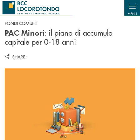
Salta al contenuto principale
MENU
FONDI COMUNI
: i
l piano di accumulo
PAC Minori
capitale per 0-18 anni
SHARE