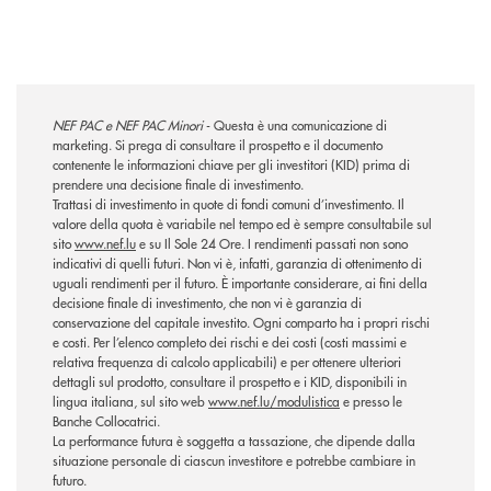
NEF PAC e NEF PAC Minori
-
Questa è una comunicazione di
marketing. Si prega di consultare il prospetto e il documento
contenente le informazioni chiave per gli investitori (KID) prima di
prendere una decisione finale di investimento.
Trattasi di investimento in quote di fondi comuni d’investimento. Il
valore della quota è variabile nel tempo ed è sempre consultabile sul
sito
www.nef.lu
e su Il Sole 24 Ore. I rendimenti passati non sono
indicativi di quelli futuri. Non vi è, infatti, garanzia di ottenimento di
uguali rendimenti per il futuro. È importante considerare, ai fini della
decisione finale di investimento, che non vi è garanzia di
conservazione del capitale investito. Ogni comparto ha i propri rischi
e costi. Per l’elenco completo dei rischi e dei costi (costi massimi e
relativa frequenza di calcolo applicabili) e per ottenere ulteriori
dettagli sul prodotto, consultare il prospetto e i KID, disponibili in
lingua italiana, sul sito web
www.nef.lu/modulistica
e presso le
Banche Collocatrici.
La performance futura è soggetta a tassazione, che dipende dalla
situazione personale di ciascun investitore e potrebbe cambiare in
futuro.