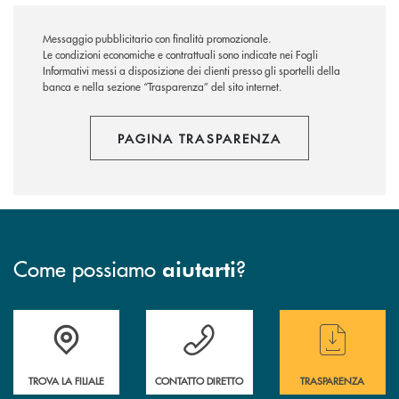
Messaggio pubblicitario con finalità promozionale.
Le condizioni economiche e contrattuali sono indicate nei Fogli
Informativi messi a disposizione dei clienti presso gli sportelli della
banca e nella sezione “Trasparenza” del sito internet.
PAGINA TRASPARENZA
Come possiamo
?
aiutarti
Accedi all' elenco completo delle filiali
Hai bisogno di assistenza immediata ? Contatt
Hai bisogno di alcun
TROVA LA FILIALE
CONTATTO DIRETTO
TRASPARENZA