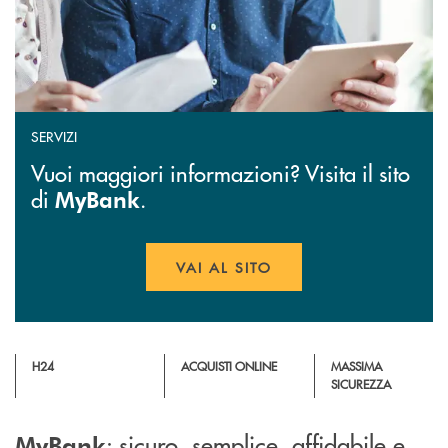
SERVIZI
Vuoi maggiori informazioni? Visita il sito
di
.
MyBank
VAI AL SITO
APRE UNA NUOVA FINESTR
H24
ACQUISTI ONLINE
MASSIMA
SICUREZZA
: sicuro, semplice, affidabile e
MyBank