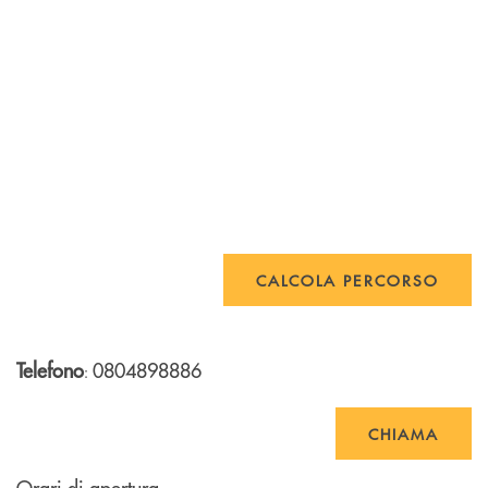
CALCOLA PERCORSO
Telefono
0804898886
:
CHIAMA
Orari di apertura