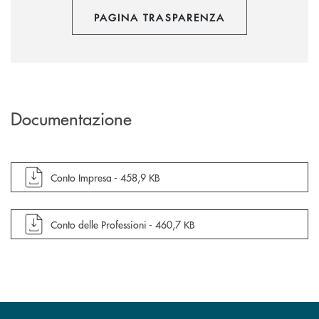
PAGINA TRASPARENZA
Documentazione
apre documento in una nuova finestra
Conto Impresa -
458,9 KB
apre documento in una nuova finestra
Conto delle Professioni -
460,7 KB