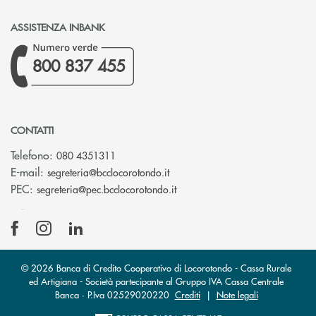
ASSISTENZA INBANK
800 837 455
CONTATTI
Telefono:
080 4351311
(si apre l’app di posta elettron
E-mail:
segreteria@bcclocorotondo.it
(si apre l’app di posta elettr
PEC:
segreteria@pec.bcclocorotondo.it
© 2026 Banca di Credito Cooperativo di Locorotondo - Cassa Rurale
ed Artigiana - Società partecipante al Gruppo IVA Cassa Centrale
Banca · P.Iva 02529020220
Crediti
|
Note legali