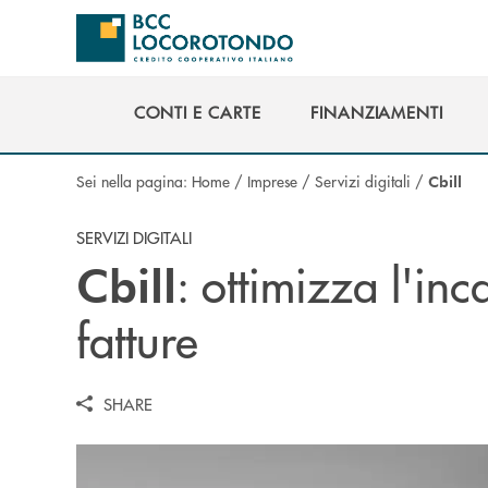
Salta al contenuto principale
CONTI E CARTE
FINANZIAMENTI
CONTI E CARTE
FINANZIAMENTI
Sei nella pagina:
Home
/
Imprese
/
Servizi digitali
/
Cbill
SERVIZI DIGITALI
: ottimizza l'inc
Cbill
fatture
SHARE