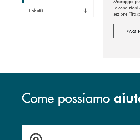
Messaggio pub
Le condizioni 
Link utili
sezione “Trasp
PAGI
Come possiamo
aiut
Accedi all' elenco completo delle filiali