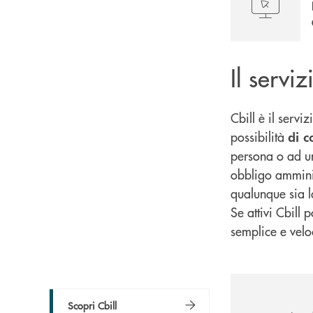
Il servi
Cbill è il serv
possibilità
di c
persona o ad un
obbligo amminist
qualunque sia l
Se attivi Cbill 
semplice e veloce
Scopri Cbill