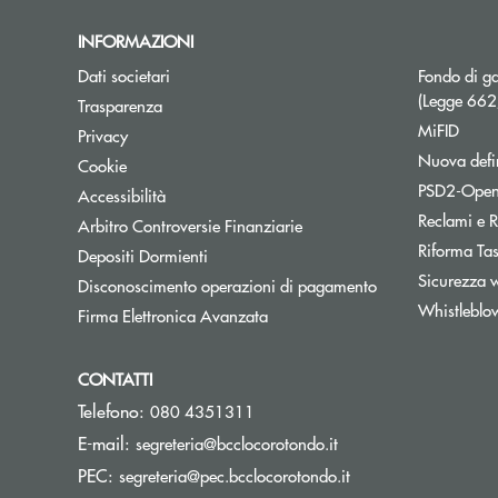
INFORMAZIONI
Dati societari
Fondo di ga
(Legge 66
Trasparenza
MiFID
Privacy
Nuova defin
Cookie
PSD2-Open
Accessibilità
Reclami e R
Apre una nuova finestra
Arbitro Controversie Finanziarie
Riforma Ta
Depositi Dormienti
Sicurezza 
Disconoscimento operazioni di pagamento
Whistleblo
Firma Elettronica Avanzata
CONTATTI
Telefono:
080 4351311
(si apre l’app di post
E-mail:
segreteria@bcclocorotondo.it
(si apre l’app di po
PEC:
segreteria@pec.bcclocorotondo.it