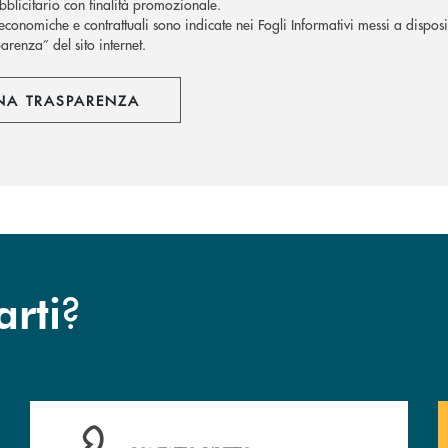
blicitario con finalità promozionale.
economiche e contrattuali sono indicate nei Fogli Informativi messi a disposiz
arenza” del sito internet.
NA TRASPARENZA
?
arti
Hai bisogno di assistenza immediata ? Contattaci!