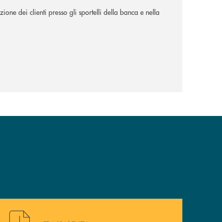
ione dei clienti presso gli sportelli della banca e nella
Hai bisogno di alcuni documenti ? Vai alla pagina della 