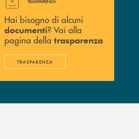
TRASPARENZA
Hai bisogno di alcuni
? Vai alla
documenti
pagina della
trasparenza
TRASPARENZA