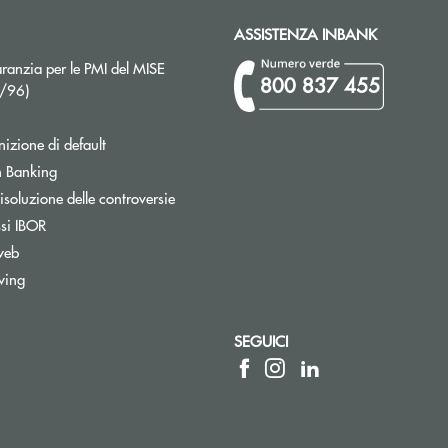
ASSISTENZA INBANK
ranzia per le PMI del MISE
800 837 455
Apre una nuova finestra
2/96)
izione di default
Apre una nuova finestra
 Banking
isoluzione delle controversie
ssi IBOR
web
wing
SEGUICI
a elettronica)
sta elettronica)