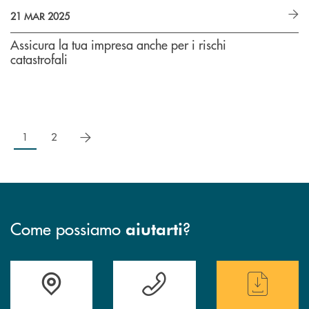
21 MAR 2025
Assicura la tua impresa anche per i rischi
catastrofali
successivo
1
2
Come possiamo
?
aiutarti
Accedi all' elenco completo delle filiali
Hai bisogno di assistenza immediata ? Contatt
Hai bisogno di alcun