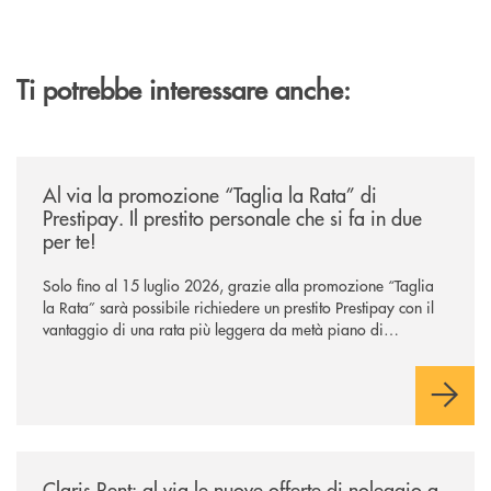
Ti potrebbe interessare anche:
/news/al-via-la-promozione-taglia-la-rata-di-prestipay-il-prestito-perso
Al via la promozione “Taglia la Rata” di
Prestipay. Il prestito personale che si fa in due
per te!
Solo fino al 15 luglio 2026, grazie alla promozione “Taglia
la Rata” sarà possibile richiedere un prestito Prestipay con il
vantaggio di una rata più leggera da metà piano di
rimborso.
/news/claris-rent-al-via-le-nuove-offerte-di-noleggio-a-lungo-termine-p
Claris Rent: al via le nuove offerte di noleggio a