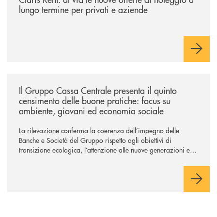
lungo termine per privati e aziende
/news/il-gruppo-cassa-centrale-presenta-il-quinto-censimento-delle-bu
Il Gruppo Cassa Centrale presenta il quinto
censimento delle buone pratiche: focus su
ambiente, giovani ed economia sociale
La rilevazione conferma la coerenza dell’impegno delle
Banche e Società del Gruppo rispetto agli obiettivi di
transizione ecologica, l’attenzione alle nuove generazioni e
alle fasce vulnerabili della popolazione, svolgendo il ruolo di
attori chiave delle comunità locali. Installate 246 colonnine di
ricarica (+15% sul 2024) per veicoli elettrici. Oltre 4 mila i
premi allo studio erogati a favore dei giovani, in crescita del
18% rispetto al 2024.