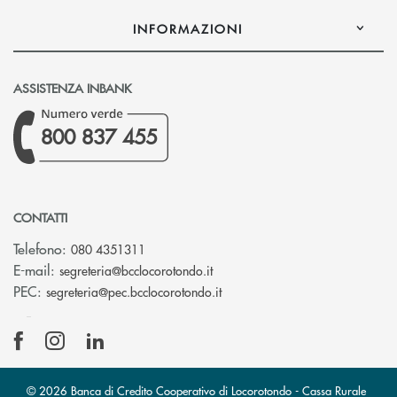
INFORMAZIONI
ASSISTENZA INBANK
800 837 455
CONTATTI
Telefono:
080 4351311
(si apre l’app di posta elettron
E-mail:
segreteria@bcclocorotondo.it
(si apre l’app di posta elettr
PEC:
segreteria@pec.bcclocorotondo.it
© 2026 Banca di Credito Cooperativo di Locorotondo - Cassa Rurale