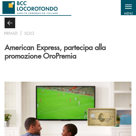
Salta al contenuto principale
MENU
PRIVATI
SOCI
American Express, partecipa alla
promozione OroPremia