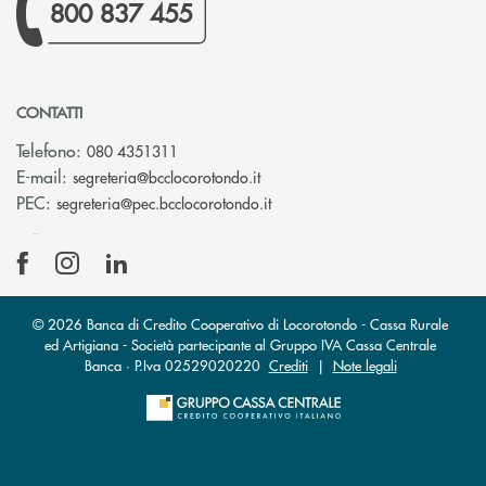
800 837 455
CONTATTI
Telefono:
080 4351311
(si apre l’app di posta elettron
E-mail:
segreteria@bcclocorotondo.it
(si apre l’app di posta elettr
PEC:
segreteria@pec.bcclocorotondo.it
© 2026 Banca di Credito Cooperativo di Locorotondo - Cassa Rurale
ed Artigiana - Società partecipante al Gruppo IVA Cassa Centrale
Banca · P.Iva 02529020220
Crediti
|
Note legali