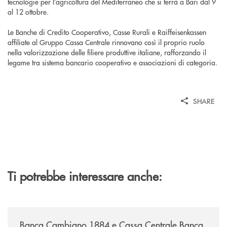
tecnologie per l’agricoltura del Mediterraneo che si terrà a Bari dal 9
al 12 ottobre.
Le Banche di Credito Cooperativo, Casse Rurali e Raiffeisenkassen
affiliate al Gruppo Cassa Centrale rinnovano così il proprio ruolo
nella valorizzazione delle filiere produttive italiane, rafforzando il
legame tra sistema bancario cooperativo e associazioni di categoria.
SHARE
Ti potrebbe interessare anche:
/news/banca-cambiano-1884-e-cassa-centrale-banca-siglano-la-partner
Banca Cambiano 1884 e Cassa Centrale Banca