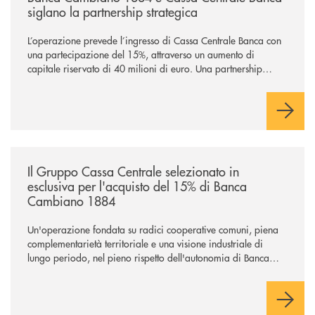
siglano la partnership strategica
L’operazione prevede l’ingresso di Cassa Centrale Banca con
una partecipazione del 15%, attraverso un aumento di
capitale riservato di 40 milioni di euro. Una partnership
industriale strategica, fondata sulla condivisione di valori
comuni e sulla prossimità ai territori, per ampliare l’offerta e
sostenere nuove opportunità di crescita e sviluppo.
/news/il-gruppo-cassa-centrale-selezionato-in-esclusiva-per-lacquisto
Il Gruppo Cassa Centrale selezionato in
esclusiva per l'acquisto del 15% di Banca
Cambiano 1884
Un'operazione fondata su radici cooperative comuni, piena
complementarietà territoriale e una visione industriale di
lungo periodo, nel pieno rispetto dell'autonomia di Banca
Cambiano. Nei prossimi giorni verrà avviato il periodo di
negoziazione esclusiva per la finalizzazione dell’operazione.