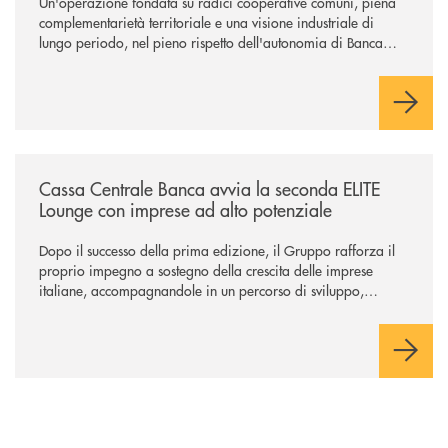
Un'operazione fondata su radici cooperative comuni, piena
complementarietà territoriale e una visione industriale di
lungo periodo, nel pieno rispetto dell'autonomia di Banca
Cambiano. Nei prossimi giorni verrà avviato il periodo di
negoziazione esclusiva per la finalizzazione dell’operazione.
/news/cassa-centrale-banca-avvia-la-seconda-elite-lounge-con-imprese-
Cassa Centrale Banca avvia la seconda ELITE
Lounge con imprese ad alto potenziale
Dopo il successo della prima edizione, il Gruppo rafforza il
proprio impegno a sostegno della crescita delle imprese
italiane, accompagnandole in un percorso di sviluppo,
innovazione e accesso ai mercati dei capitali.