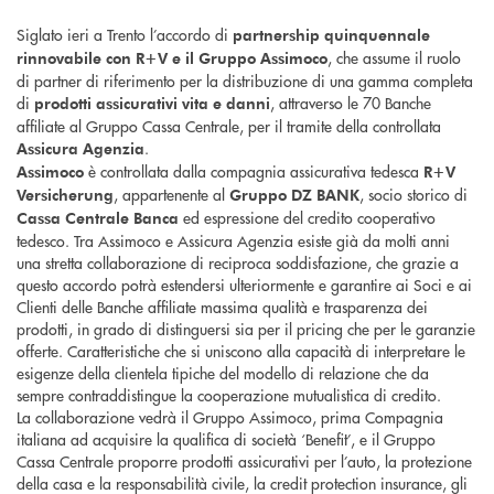
Siglato ieri a Trento l’accordo di
partnership quinquennale
, che assume il ruolo
rinnovabile con R+V e il Gruppo Assimoco
di partner di riferimento per la distribuzione di una gamma completa
di
, attraverso le 70 Banche
prodotti assicurativi vita e danni
affiliate al Gruppo Cassa Centrale, per il tramite della controllata
.
Assicura Agenzia
è controllata dalla compagnia assicurativa tedesca
Assimoco
R+V
, appartenente al
, socio storico di
Versicherung
Gruppo DZ BANK
ed espressione del credito cooperativo
Cassa Centrale Banca
tedesco. Tra Assimoco e Assicura Agenzia esiste già da molti anni
una stretta collaborazione di reciproca soddisfazione, che grazie a
questo accordo potrà estendersi ulteriormente e garantire ai Soci e ai
Clienti delle Banche affiliate massima qualità e trasparenza dei
prodotti, in grado di distinguersi sia per il pricing che per le garanzie
offerte. Caratteristiche che si uniscono alla capacità di interpretare le
esigenze della clientela tipiche del modello di relazione che da
sempre contraddistingue la cooperazione mutualistica di credito.
La collaborazione vedrà il Gruppo Assimoco, prima Compagnia
italiana ad acquisire la qualifica di società ‘Benefit’, e il Gruppo
Cassa Centrale proporre prodotti assicurativi per l’auto, la protezione
della casa e la responsabilità civile, la credit protection insurance, gli