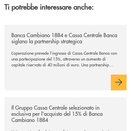
Ti potrebbe interessare anche:
/news/banca-cambiano-1884-e-cassa-centrale-banca-siglano-la-partner
Banca Cambiano 1884 e Cassa Centrale Banca
siglano la partnership strategica
L’operazione prevede l’ingresso di Cassa Centrale Banca con
una partecipazione del 15%, attraverso un aumento di
capitale riservato di 40 milioni di euro. Una partnership
industriale strategica, fondata sulla condivisione di valori
comuni e sulla prossimità ai territori, per ampliare l’offerta e
sostenere nuove opportunità di crescita e sviluppo.
/news/il-gruppo-cassa-centrale-selezionato-in-esclusiva-per-lacquisto
Il Gruppo Cassa Centrale selezionato in
esclusiva per l'acquisto del 15% di Banca
Cambiano 1884