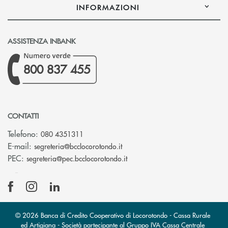
INFORMAZIONI
ASSISTENZA INBANK
800 837 455
CONTATTI
Telefono:
080 4351311
(si apre l’app di posta elettron
E-mail:
segreteria@bcclocorotondo.it
(si apre l’app di posta elettr
PEC:
segreteria@pec.bcclocorotondo.it
© 2026 Banca di Credito Cooperativo di Locorotondo - Cassa Rurale
ed Artigiana - Società partecipante al Gruppo IVA Cassa Centrale