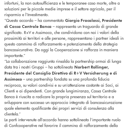
infortuni, la non autosufficienza e le temporanee caso morte, oltre a
soluzioni per le piccole medie imprese e il settore agricolo, per il
risparmio e l’Investimento.
“Questo accordo – ha commentato
Giorgio Fracalossi, Presidente
– rappresenta un traguardo di grande
di Cassa Centrale Banca
significato. R+V e Assimoco, che condividono con noi i valori della
prossimità ai territori e alle persone, rappresentano i partner ideali in
questo cammino di rafforzamento e potenziamento della strategia
bancassicurativa. Da oggi la Cooperazione si rafforza in maniera
importante.”
“La collaborazione raggiunta rinsalda la partnership ormai di lunga
data tra i nostri Gruppi – ha sottolineato
Norbert Rollinger,
Presidente del Consiglio Direttivo di R+V Versicherung e di
– una partnership fondata su una profonda fiducia
Assimoco
reciproca, su valori condivisi e su un’attenzione costante ai Soci, ai
Clienti e ai dipendenti. Con grande lungimiranza, Cassa Centrale
Banca è riuscita a radicare la propria presenza sul territorio e a
sviluppare con successo un approccio integrato di bancassicurazione
quale elemento qualificante dei propri servizi di consulenza alla
clientela.”
Le parti intervenute all’accordo hanno sottolineato l’importante ruolo
di Confcooperative nel favorire il cammino di rafforzamento della