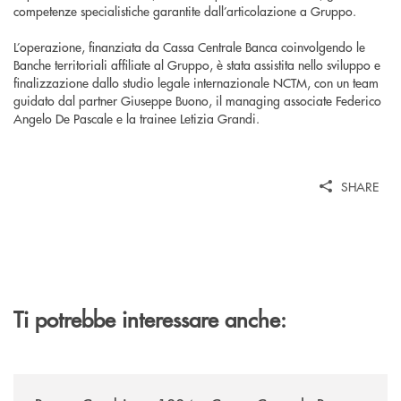
competenze specialistiche garantite dall’articolazione a Gruppo.
L’operazione, finanziata da Cassa Centrale Banca coinvolgendo le
Banche territoriali affiliate al Gruppo, è stata assistita nello sviluppo e
finalizzazione dallo studio legale internazionale NCTM, con un team
guidato dal partner Giuseppe Buono, il managing associate Federico
Angelo De Pascale e la trainee Letizia Grandi.
SHARE
Ti potrebbe interessare anche:
/news/banca-cambiano-1884-e-cassa-centrale-banca-siglano-la-partner