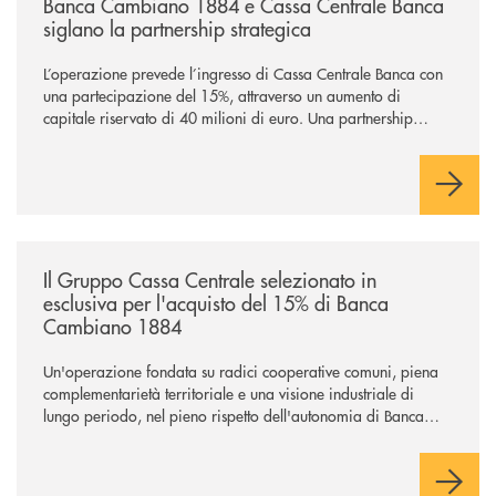
Banca Cambiano 1884 e Cassa Centrale Banca
siglano la partnership strategica
L’operazione prevede l’ingresso di Cassa Centrale Banca con
una partecipazione del 15%, attraverso un aumento di
capitale riservato di 40 milioni di euro. Una partnership
industriale strategica, fondata sulla condivisione di valori
comuni e sulla prossimità ai territori, per ampliare l’offerta e
sostenere nuove opportunità di crescita e sviluppo.
/news/il-gruppo-cassa-centrale-selezionato-in-esclusiva-per-lacquisto
Il Gruppo Cassa Centrale selezionato in
esclusiva per l'acquisto del 15% di Banca
Cambiano 1884
Un'operazione fondata su radici cooperative comuni, piena
complementarietà territoriale e una visione industriale di
lungo periodo, nel pieno rispetto dell'autonomia di Banca
Cambiano. Nei prossimi giorni verrà avviato il periodo di
negoziazione esclusiva per la finalizzazione dell’operazione.