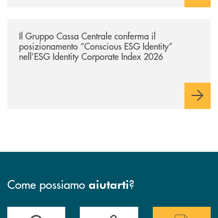
/news/il-gruppo-cassa-centrale-conferma-il-posizionamento-conscious-es
Il Gruppo Cassa Centrale conferma il
posizionamento “Conscious ESG Identity”
nell’ESG Identity Corporate Index 2026
Come possiamo
?
aiutarti
Accedi all' elenco completo delle filiali
Hai bisogno di assistenza immediata ? Contatt
Hai bisogno di alcun