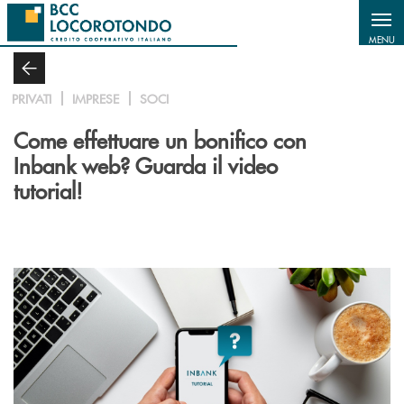
Salta al contenuto principale
MENU
PRIVATI
IMPRESE
SOCI
Come effettuare un bonifico con
Inbank web? Guarda il video
tutorial!