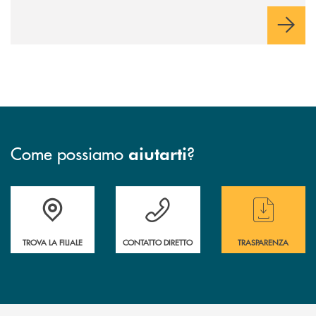
Come possiamo
?
aiutarti
Accedi all' elenco completo delle filiali
Hai bisogno di assistenza immediata ? Contatt
Hai bisogno di alcun
TROVA LA FILIALE
CONTATTO DIRETTO
TRASPARENZA