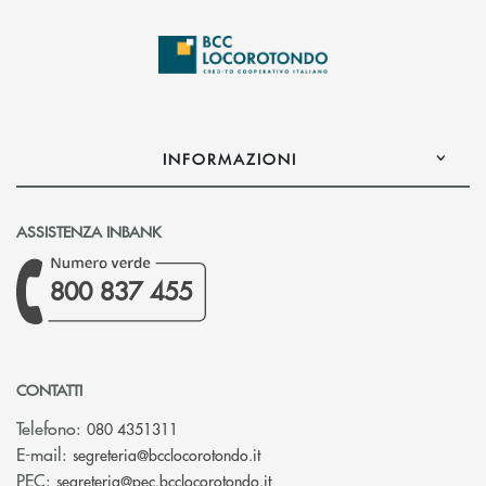
INFORMAZIONI
ASSISTENZA INBANK
800 837 455
CONTATTI
Telefono:
080 4351311
(si apre l’app di posta elettron
E-mail:
segreteria@bcclocorotondo.it
(si apre l’app di posta elettr
PEC:
segreteria@pec.bcclocorotondo.it