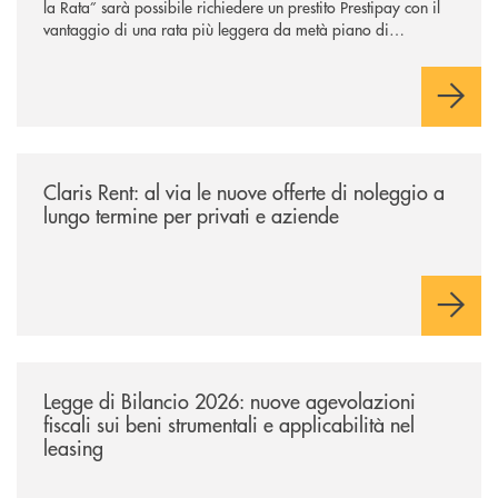
la Rata” sarà possibile richiedere un prestito Prestipay con il
vantaggio di una rata più leggera da metà piano di
rimborso.
/news/claris-rent-al-via-le-nuove-offerte-di-noleggio-a-lungo-termine-p
Claris Rent: al via le nuove offerte di noleggio a
lungo termine per privati e aziende
/news/legge-di-bilancio-2026-nuove-agevolazioni-fiscali-sui-beni-strume
Legge di Bilancio 2026: nuove agevolazioni
fiscali sui beni strumentali e applicabilità nel
leasing