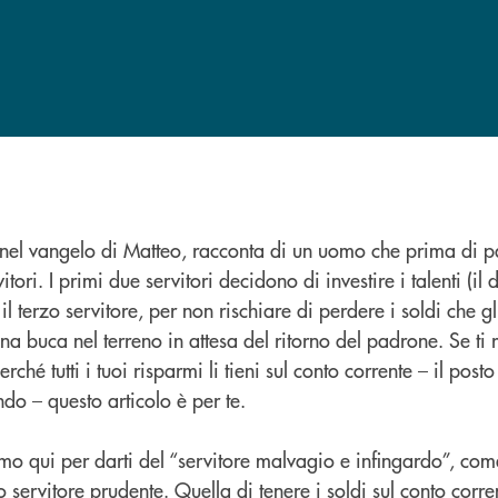
 nel vangelo di Matteo, racconta di un uomo che prima di pa
tori. I primi due servitori decidono di investire i talenti (il 
 il terzo servitore, per non rischiare di perdere i soldi che gl
una buca nel terreno in attesa del ritorno del padrone. Se ti 
rché tutti i tuoi risparmi li tieni sul conto corrente – il post
do – questo articolo è per te.
o qui per darti del “servitore malvagio e infingardo”, com
 servitore prudente. Quella di tenere i soldi sul conto corr