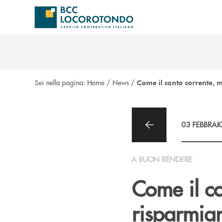
Salta al contenuto principale
Sei nella pagina:
Home
/
News
/
Come il conto corrente, m
03 FEBBRAI
A BUON RENDERE
Come il co
risparmia