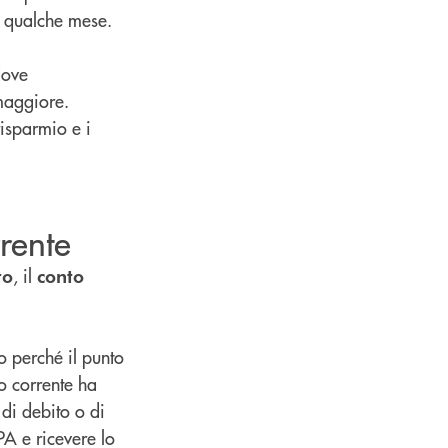
 a qualche mese.
dove
maggiore.
risparmio e i
rrente
, il
to
conto
o perché il punto
to corrente ha
 di debito o di
PA e ricevere lo