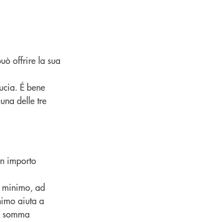
uò offrire la sua
iducia. É bene
cuna delle tre
un importo
e minimo, ad
imo aiuta a
na somma