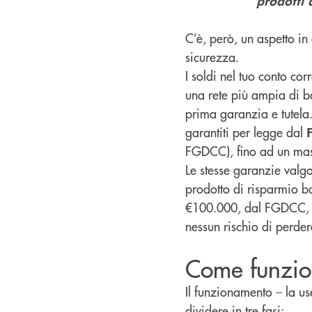
prodotti 
C’è, però, un aspetto in 
sicurezza.
I soldi nel tuo conto co
una rete più ampia di b
prima garanzia e tutela.
garantiti per legge dal
FGDCC), fino ad un ma
Le stesse garanzie valgon
prodotto di risparmio ba
€100.000, dal FGDCC, es
nessun rischio di perdere
Come funzion
Il funzionamento – la us
dividere in tre fasi: