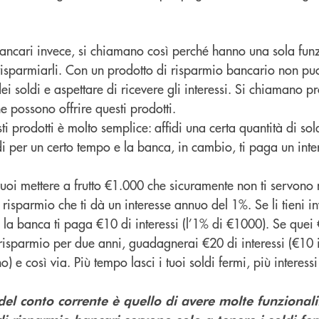
bancari invece, si chiamano così perché hanno una sola funz
risparmiarli. Con un prodotto di risparmio bancario non puo
dei soldi e aspettare di ricevere gli interessi. Si chiamano p
e possono offrire questi prodotti.
i prodotti è molto semplice: affidi una certa quantità di sold
i per un certo tempo e la banca, in cambio, ti paga un inte
oi mettere a frutto €1.000 che sicuramente non ti servono 
i risparmio che ti dà un interesse annuo del 1%. Se li tieni in
o la banca ti paga €10 di interessi (l’1% di €1000). Se quei 
 risparmio per due anni, guadagnerai €20 di interessi (€10 
) e così via. Più tempo lasci i tuoi soldi fermi, più interes
 del conto corrente è quello di avere molte funzionalit