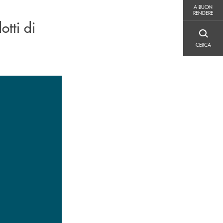
A BUON RENDERE
A BUON
RENDERE
otti di
CERCA
CERCA