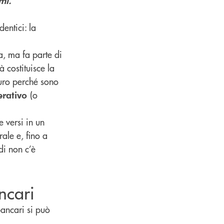
mi.
dentici: la
a, ma fa parte di
tà costituisce la
curo perché sono
(o
erativo
e versi in un
ale e, fino a
di non c’è
ncari
bancari si può