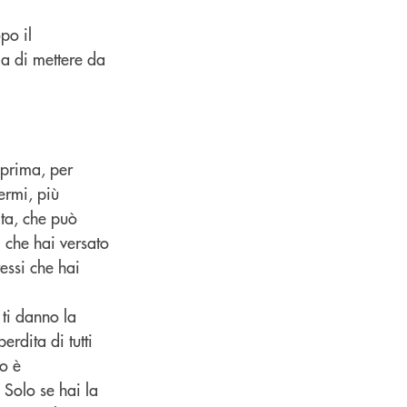
po il
la di mettere da
 prima, per
ermi, più
ita, che può
i che hai versato
ressi che hai
 ti danno la
erdita di tutti
io è
 Solo se hai la