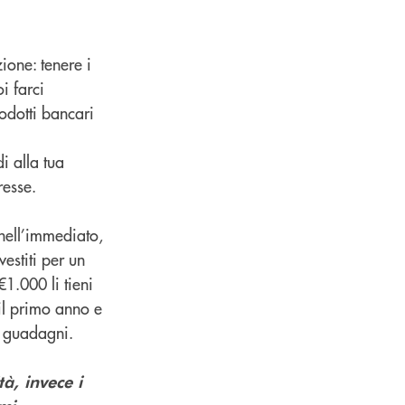
ione: tenere i
i farci
rodotti bancari
i alla tua
resse.
nell’immediato,
vestiti per un
€1.000 li tieni
il primo anno e
si guadagni.
à, invece i