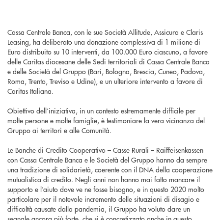
Cassa Centrale Banca, con le sue Società Allitude, Assicura e Claris
Leasing, ha deliberato una donazione complessiva di 1 milione di
Euro distribuito su 10 interventi, da 100.000 Euro ciascuno, a favore
delle Caritas diocesane delle Sedi territoriali di Cassa Centrale Banca
e delle Società del Gruppo (Bari, Bologna, Brescia, Cuneo, Padova,
Roma, Trento, Treviso e Udine), e un ulteriore intervento a favore di
Caritas Italiana.
Obiettivo dell’iniziativa, in un contesto estremamente difficile per
molte persone e molte famiglie, è testimoniare la vera vicinanza del
Gruppo ai territori e alle Comunità.
Le Banche di Credito Cooperativo – Casse Rurali – Raiffeisenkassen
con Cassa Centrale Banca e le Società del Gruppo hanno da sempre
una tradizione di solidarietà, coerente con il DNA della cooperazione
mutualistica di credito. Negli anni non hanno mai fatto mancare il
supporto e l’aiuto dove ve ne fosse bisogno, e in questo 2020 molto
particolare per il notevole incremento delle situazioni di disagio e
difficoltà causate dalla pandemia, il Gruppo ha voluto dare un
segnale ancora più forte, che si è concretizzato anche in questo