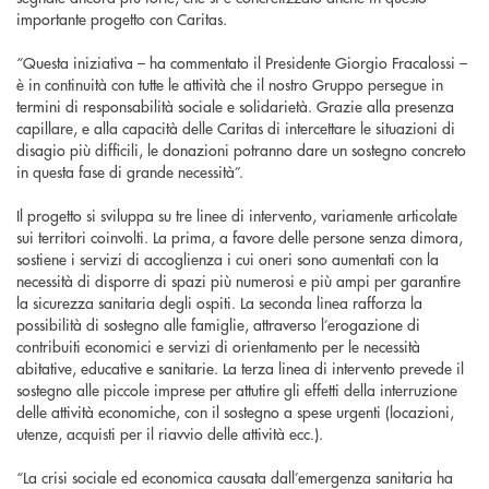
importante progetto con Caritas.
“Questa iniziativa – ha commentato il Presidente Giorgio Fracalossi –
è in continuità con tutte le attività che il nostro Gruppo persegue in
termini di responsabilità sociale e solidarietà. Grazie alla presenza
capillare, e alla capacità delle Caritas di intercettare le situazioni di
disagio più difficili, le donazioni potranno dare un sostegno concreto
in questa fase di grande necessità”.
Il progetto si sviluppa su tre linee di intervento, variamente articolate
sui territori coinvolti. La prima, a favore delle persone senza dimora,
sostiene i servizi di accoglienza i cui oneri sono aumentati con la
necessità di disporre di spazi più numerosi e più ampi per garantire
la sicurezza sanitaria degli ospiti. La seconda linea rafforza la
possibilità di sostegno alle famiglie, attraverso l’erogazione di
contribuiti economici e servizi di orientamento per le necessità
abitative, educative e sanitarie. La terza linea di intervento prevede il
sostegno alle piccole imprese per attutire gli effetti della interruzione
delle attività economiche, con il sostegno a spese urgenti (locazioni,
utenze, acquisti per il riavvio delle attività ecc.).
“La crisi sociale ed economica causata dall’emergenza sanitaria ha