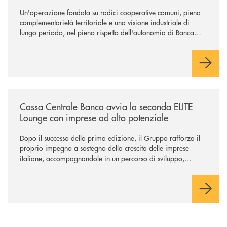
Un'operazione fondata su radici cooperative comuni, piena
complementarietà territoriale e una visione industriale di
lungo periodo, nel pieno rispetto dell'autonomia di Banca
Cambiano. Nei prossimi giorni verrà avviato il periodo di
negoziazione esclusiva per la finalizzazione dell’operazione.
/news/cassa-centrale-banca-avvia-la-seconda-elite-lounge-con-imprese-
Cassa Centrale Banca avvia la seconda ELITE
Lounge con imprese ad alto potenziale
Dopo il successo della prima edizione, il Gruppo rafforza il
proprio impegno a sostegno della crescita delle imprese
italiane, accompagnandole in un percorso di sviluppo,
innovazione e accesso ai mercati dei capitali.