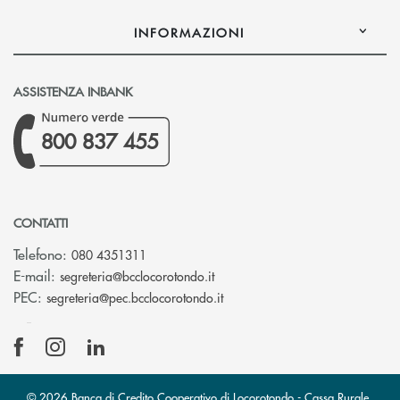
INFORMAZIONI
ASSISTENZA INBANK
800 837 455
CONTATTI
Telefono:
080 4351311
(si apre l’app di posta elettron
E-mail:
segreteria@bcclocorotondo.it
(si apre l’app di posta elettr
PEC:
segreteria@pec.bcclocorotondo.it
© 2026 Banca di Credito Cooperativo di Locorotondo - Cassa Rurale