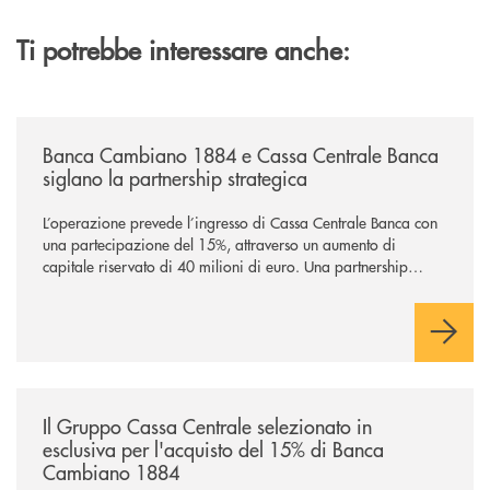
Ti potrebbe interessare anche:
/news/banca-cambiano-1884-e-cassa-centrale-banca-siglano-la-partner
Banca Cambiano 1884 e Cassa Centrale Banca
siglano la partnership strategica
L’operazione prevede l’ingresso di Cassa Centrale Banca con
una partecipazione del 15%, attraverso un aumento di
capitale riservato di 40 milioni di euro. Una partnership
industriale strategica, fondata sulla condivisione di valori
comuni e sulla prossimità ai territori, per ampliare l’offerta e
sostenere nuove opportunità di crescita e sviluppo.
/news/il-gruppo-cassa-centrale-selezionato-in-esclusiva-per-lacquisto
Il Gruppo Cassa Centrale selezionato in
esclusiva per l'acquisto del 15% di Banca
Cambiano 1884