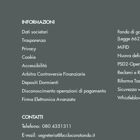
INFORMAZIONI
Dati societari
Fondo di ga
(Legge 66
Trasparenza
MiFID
Privacy
Nuova defin
Cookie
PSD2-Open
Accessibilità
Reclami e R
Apre una nuova finestra
Arbitro Controversie Finanziarie
Riforma Ta
Depositi Dormienti
Sicurezza 
Disconoscimento operazioni di pagamento
Whistleblo
Firma Elettronica Avanzata
CONTATTI
Telefono:
080 4351311
(si apre l’app di post
E-mail:
segreteria@bcclocorotondo.it