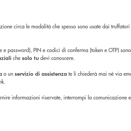
zione circa le modalità che spesso sono usate dai truffatori 
e e password), PIN e codici di conferma (token e OTP) son
che
devi conoscere.
ziali
solo tu
o un
te li chiederà mai né via ema
a
servizio di assistenza
nk.
ornire informazioni riservate, interrompi la comunicazione e