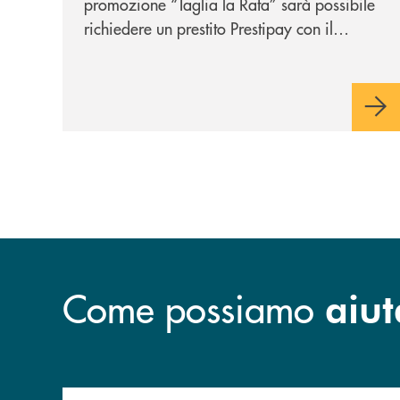
promozione “Taglia la Rata” sarà possibile
richiedere un prestito Prestipay con il
vantaggio di una rata più leggera da metà
piano di rimborso.
Come possiamo
aiut