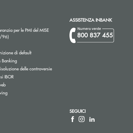
ASSISTENZA INBANK
ranzia per le PMI del MISE
800 837 455
Apre una nuova finestra
2/96)
izione di default
Apre una nuova finestra
 Banking
isoluzione delle controversie
ssi IBOR
web
wing
SEGUICI
a elettronica)