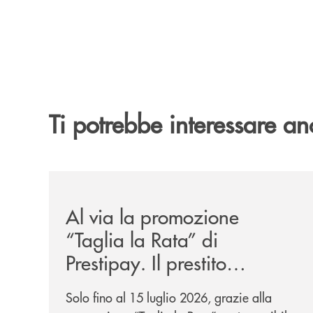
Ti potrebbe interessare an
/news/al-via-la-promozione-taglia-la-rata-di-prest
Al via la promozione
“Taglia la Rata” di
Prestipay. Il prestito
personale che si fa in due
Solo fino al 15 luglio 2026, grazie alla
per te!