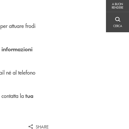
A BUON RENDERE
A BUON
RENDERE
CERCA
per attuare frodi
CERCA
o
informazioni
il né al telefono
 contatta la
tua
SHARE