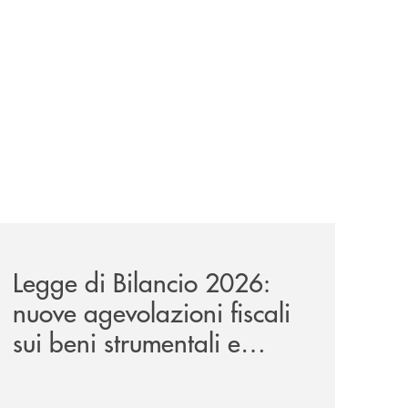
a-lungo-termine-per-privati-e-aziende/
news/legge-di-bilancio-2026-nuove-agevolazioni-fiscali-sui
Legge di Bilancio 2026:
nuove agevolazioni fiscali
sui beni strumentali e
applicabilità nel leasing