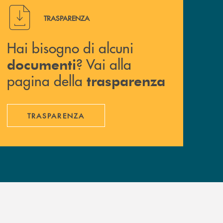
Hai bisogno di alcuni documenti ? Vai alla pagina della 
TRASPARENZA
Hai bisogno di alcuni
? Vai alla
documenti
pagina della
trasparenza
TRASPARENZA