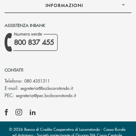
INFORMAZIONI
ASSISTENZA INBANK
800 837 455
CONTATTI
Telefono:
080 4351311
(si apre l’app di posta elettron
E-mail:
segreteria@bcclocorotondo.it
(si apre l’app di posta elettr
PEC:
segreteria@pec.bcclocorotondo.it
© 2026 Banca di Credito Cooperativo di Locorotondo - Cassa Rurale
ed Artigiana - Società partecipante al Gruppo IVA Cassa Centrale