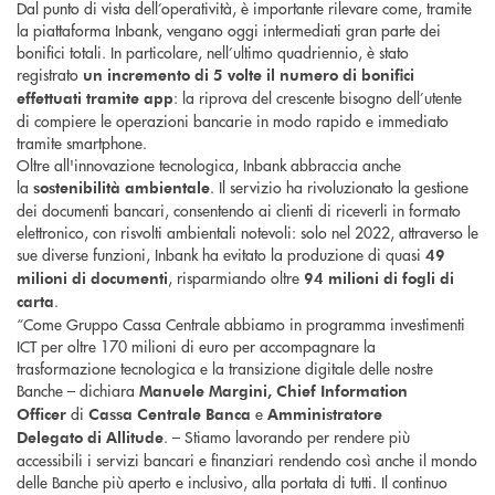
Dal punto di vista dell’operatività, è importante rilevare come, tramite
la piattaforma Inbank, vengano oggi intermediati gran parte dei
bonifici totali. In particolare, nell’ultimo quadriennio, è stato
registrato
un incremento di 5 volte il numero di bonifici
: la riprova del crescente bisogno dell’utente
effettuati tramite app
di compiere le operazioni bancarie in modo rapido e immediato
tramite smartphone.
Oltre all'innovazione tecnologica, Inbank abbraccia anche
la
. Il servizio ha rivoluzionato la gestione
sostenibilità ambientale
dei documenti bancari, consentendo ai clienti di riceverli in formato
elettronico, con risvolti ambientali notevoli: solo nel 2022, attraverso le
sue diverse funzioni, Inbank ha evitato la produzione di quasi
49
, risparmiando oltre
milioni di documenti
94 milioni di fogli di
.
carta
“Come Gruppo Cassa Centrale abbiamo in programma investimenti
ICT per oltre 170 milioni di euro per accompagnare la
trasformazione tecnologica e la transizione digitale delle nostre
Banche – dichiara
Manuele Margini, Chief Information
di
e
Officer
Cassa Centrale Banca
Amministratore
. – Stiamo lavorando per rendere più
Delegato
di
Allitude
accessibili i servizi bancari e finanziari rendendo così anche il mondo
delle Banche più aperto e inclusivo, alla portata di tutti. Il continuo