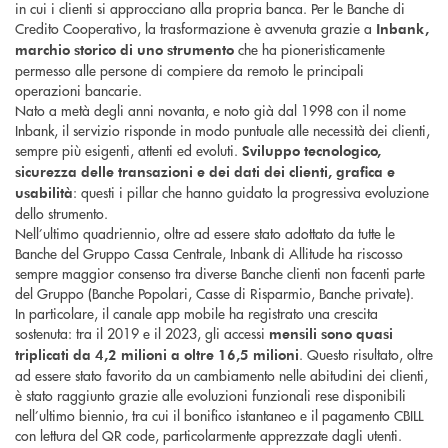
in cui i clienti si approcciano alla propria banca. Per le Banche di
Credito Cooperativo, la trasformazione è avvenuta grazie a
Inbank,
che ha pioneristicamente
marchio storico di uno strumento
permesso alle persone di compiere da remoto le principali
operazioni bancarie.
Nato a metà degli anni novanta, e noto già dal 1998 con il nome
Inbank, il servizio risponde in modo puntuale alle necessità dei clienti,
sempre più esigenti, attenti ed evoluti.
Sviluppo tecnologico,
sicurezza delle transazioni e dei dati dei clienti, grafica e
: questi i pillar che hanno guidato la progressiva evoluzione
usabilità
dello strumento.
Nell’ultimo quadriennio, oltre ad essere stato adottato da tutte le
Banche del Gruppo Cassa Centrale, Inbank di Allitude ha riscosso
sempre maggior consenso tra diverse Banche clienti non facenti parte
del Gruppo (Banche Popolari, Casse di Risparmio, Banche private).
In particolare, il canale app mobile ha registrato una crescita
sostenuta: tra il 2019 e il 2023, gli accessi
mensili sono quasi
. Questo risultato, oltre
triplicati da 4,2 milioni a oltre 16,5 milioni
ad essere stato favorito da un cambiamento nelle abitudini dei clienti,
è stato raggiunto grazie alle evoluzioni funzionali rese disponibili
nell’ultimo biennio, tra cui il bonifico istantaneo e il pagamento CBILL
con lettura del QR code, particolarmente apprezzate dagli utenti.