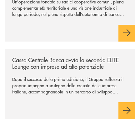
Un'operazione fondata su radici cooperative comuni, piena
complementarietà territoriale e una visione industriale di
lungo periodo, nel pieno rispetto dell'autonomia di Banca
Cambiano. Nei prossimi giorni verrà avviato il periodo di
negoziazione esclusiva per la finalizzazione dell’operazione.
/news/cassa-centrale-banca-avvia-la-seconda-elite-lounge-con-imprese-
Cassa Centrale Banca avvia la seconda ELITE
Lounge con imprese ad alto potenziale
Dopo il successo della prima edizione, il Gruppo rafforza il
proprio impegno a sostegno della crescita delle imprese
italiane, accompagnandole in un percorso di sviluppo,
innovazione e accesso ai mercati dei capitali.