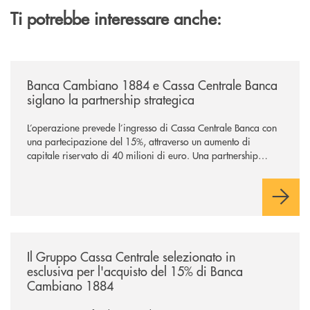
Ti potrebbe interessare anche:
/news/banca-cambiano-1884-e-cassa-centrale-banca-siglano-la-partner
Banca Cambiano 1884 e Cassa Centrale Banca
siglano la partnership strategica
L’operazione prevede l’ingresso di Cassa Centrale Banca con
una partecipazione del 15%, attraverso un aumento di
capitale riservato di 40 milioni di euro. Una partnership
industriale strategica, fondata sulla condivisione di valori
comuni e sulla prossimità ai territori, per ampliare l’offerta e
sostenere nuove opportunità di crescita e sviluppo.
/news/il-gruppo-cassa-centrale-selezionato-in-esclusiva-per-lacquisto
Il Gruppo Cassa Centrale selezionato in
esclusiva per l'acquisto del 15% di Banca
Cambiano 1884