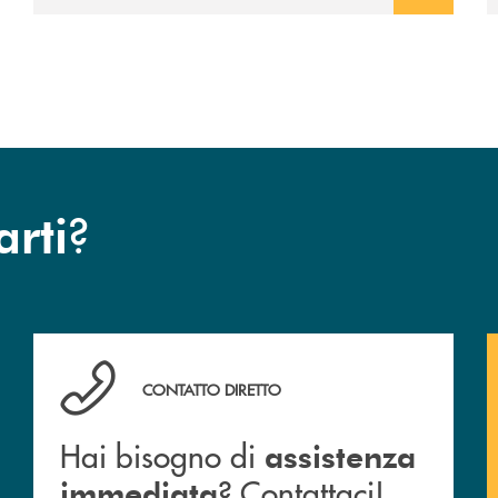
avviato il periodo di negoziazione
esclusiva per la finalizzazione
dell’operazione.
?
arti
Hai bisogno di assistenza immediata ? Contattaci!
CONTATTO DIRETTO
Hai bisogno di
assistenza
? Contattaci!
immediata