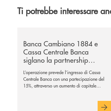
Ti potrebbe interessare an
/news/banca-cambiano-1884-e-cassa-centrale-ban
Banca Cambiano 1884 e
Cassa Centrale Banca
siglano la partnership
strategica
L’operazione prevede l’ingresso di Cassa
Centrale Banca con una partecipazione del
15%, attraverso un aumento di capitale
riservato di 40 milioni di euro. Una
partnership industriale strategica, fondata
sulla condivisione di valori comuni e sulla