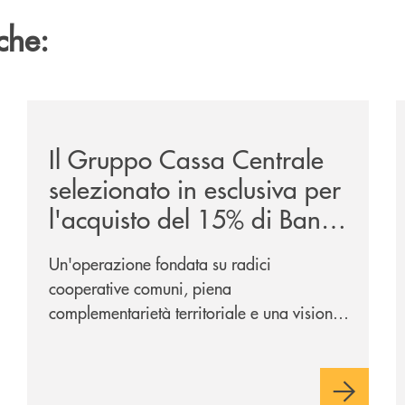
che:
ca-siglano-la-partnership-strategica/
/news/il-gruppo-cassa-centrale-selezionato-in-esclus
/
Il Gruppo Cassa Centrale
selezionato in esclusiva per
l'acquisto del 15% di Banca
Cambiano 1884
Un'operazione fondata su radici
cooperative comuni, piena
complementarietà territoriale e una visione
industriale di lungo periodo, nel pieno
rispetto dell'autonomia di Banca
Cambiano. Nei prossimi giorni verrà