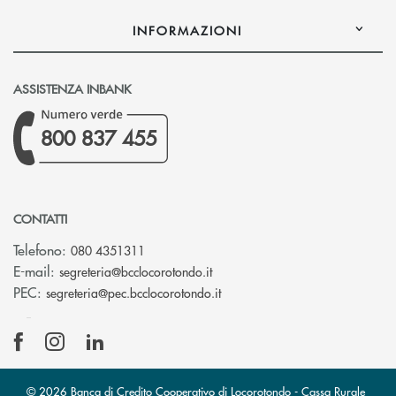
INFORMAZIONI
ASSISTENZA INBANK
800 837 455
CONTATTI
Telefono:
080 4351311
(si apre l’app di posta elettron
E-mail:
segreteria@bcclocorotondo.it
(si apre l’app di posta elettr
PEC:
segreteria@pec.bcclocorotondo.it
© 2026 Banca di Credito Cooperativo di Locorotondo - Cassa Rurale