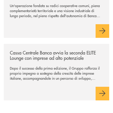
Un'operazione fondata su radici cooperative comuni, piena
complementarietà territoriale e una visione industriale di
lungo periodo, nel pieno rispetto dell'autonomia di Banca
Cambiano. Nei prossimi giorni verrà avviato il periodo di
negoziazione esclusiva per la finalizzazione dell’operazione.
/news/cassa-centrale-banca-avvia-la-seconda-elite-lounge-con-imprese-
Cassa Centrale Banca avvia la seconda ELITE
Lounge con imprese ad alto potenziale
Dopo il successo della prima edizione, il Gruppo rafforza il
proprio impegno a sostegno della crescita delle imprese
italiane, accompagnandole in un percorso di sviluppo,
innovazione e accesso ai mercati dei capitali.