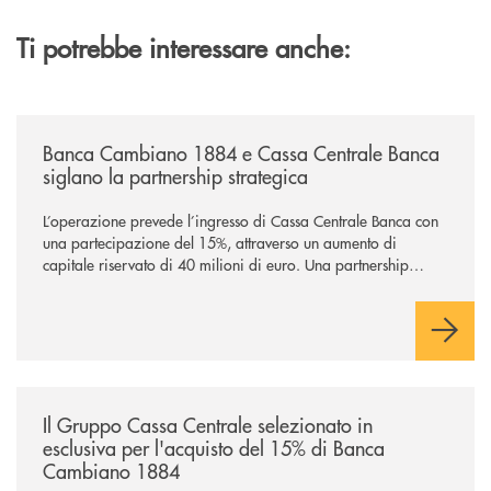
Ti potrebbe interessare anche:
/news/banca-cambiano-1884-e-cassa-centrale-banca-siglano-la-partner
Banca Cambiano 1884 e Cassa Centrale Banca
siglano la partnership strategica
L’operazione prevede l’ingresso di Cassa Centrale Banca con
una partecipazione del 15%, attraverso un aumento di
capitale riservato di 40 milioni di euro. Una partnership
industriale strategica, fondata sulla condivisione di valori
comuni e sulla prossimità ai territori, per ampliare l’offerta e
sostenere nuove opportunità di crescita e sviluppo.
/news/il-gruppo-cassa-centrale-selezionato-in-esclusiva-per-lacquisto
Il Gruppo Cassa Centrale selezionato in
esclusiva per l'acquisto del 15% di Banca
Cambiano 1884