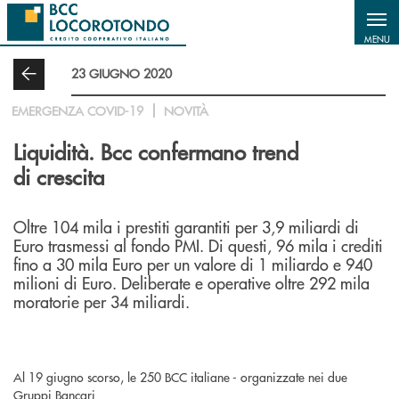
Salta al contenuto principale
MENU
23 GIUGNO 2020
EMERGENZA COVID-19
NOVITÀ
Liquidità. Bcc confermano trend
di crescita
Oltre 104 mila i prestiti garantiti per 3,9 miliardi di
Euro trasmessi al fondo PMI. Di questi, 96 mila i crediti
fino a 30 mila Euro per un valore di 1 miliardo e 940
milioni di Euro. Deliberate e operative oltre 292 mila
moratorie per 34 miliardi.
Al 19 giugno scorso, le 250 BCC italiane - organizzate nei due
Gruppi Bancari