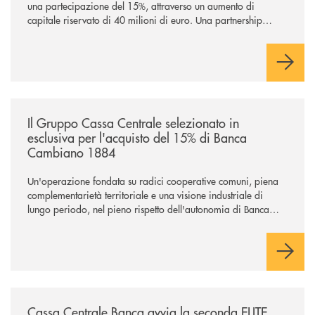
una partecipazione del 15%, attraverso un aumento di
capitale riservato di 40 milioni di euro. Una partnership
industriale strategica, fondata sulla condivisione di valori
comuni e sulla prossimità ai territori, per ampliare l’offerta e
sostenere nuove opportunità di crescita e sviluppo.
/news/il-gruppo-cassa-centrale-selezionato-in-esclusiva-per-lacquisto
Il Gruppo Cassa Centrale selezionato in
esclusiva per l'acquisto del 15% di Banca
Cambiano 1884
Un'operazione fondata su radici cooperative comuni, piena
complementarietà territoriale e una visione industriale di
lungo periodo, nel pieno rispetto dell'autonomia di Banca
Cambiano. Nei prossimi giorni verrà avviato il periodo di
negoziazione esclusiva per la finalizzazione dell’operazione.
/news/cassa-centrale-banca-avvia-la-seconda-elite-lounge-con-imprese-
Cassa Centrale Banca avvia la seconda ELITE