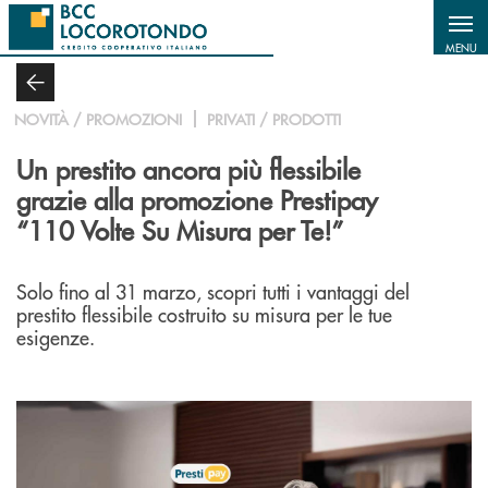
Salta al contenuto principale
MENU
NOVITÀ / PROMOZIONI
PRIVATI / PRODOTTI
Un prestito ancora più flessibile
grazie alla promozione Prestipay
“110 Volte Su Misura per Te!”
Solo fino al 31 marzo, scopri tutti i vantaggi del
prestito flessibile costruito su misura per le tue
esigenze.