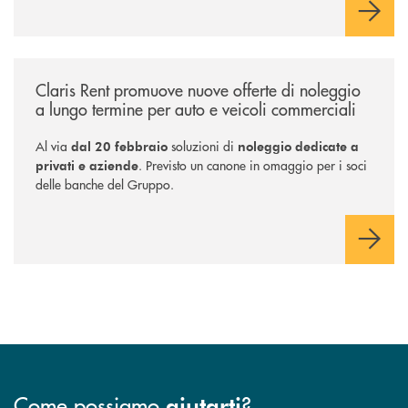
l’investitore in un percorso strutturato e consapevole.
/news/claris-rent-promuove-nuove-offerte-di-noleggio-a-lungo-termine-
Claris Rent promuove nuove offerte di noleggio
a lungo termine per auto e veicoli commerciali
Al via
soluzioni di
dal 20 febbraio
noleggio dedicate a
. Previsto un canone in omaggio per i soci
privati e aziende
delle banche del Gruppo.
Come possiamo
?
aiutarti