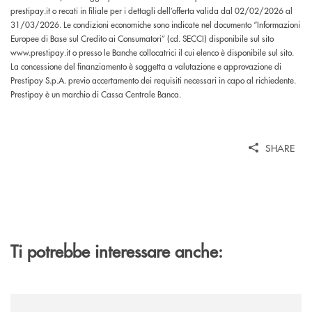
prestipay.it o recati in filiale per i dettagli dell’offerta valida dal 02/02/2026 al
31/03/2026. Le condizioni economiche sono indicate nel documento “Informazioni
Europee di Base sul Credito ai Consumatori” (cd. SECCI) disponibile sul sito
www.prestipay.it o presso le Banche collocatrici il cui elenco è disponibile sul sito.
La concessione del finanziamento è soggetta a valutazione e approvazione di
Prestipay S.p.A. previo accertamento dei requisiti necessari in capo al richiedente.
Prestipay è un marchio di Cassa Centrale Banca.
SHARE
Ti potrebbe interessare anche:
/news/al-via-la-promozione-taglia-la-rata-di-prestipay-il-prestito-perso