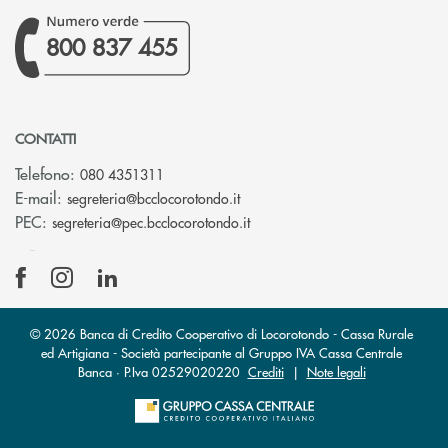
800 837 455
CONTATTI
Telefono:
080 4351311
(si apre l’app di posta elettron
E-mail:
segreteria@bcclocorotondo.it
(si apre l’app di posta elettr
PEC:
segreteria@pec.bcclocorotondo.it
© 2026 Banca di Credito Cooperativo di Locorotondo - Cassa Rurale
ed Artigiana - Società partecipante al Gruppo IVA Cassa Centrale
Banca · P.Iva 02529020220
Crediti
|
Note legali