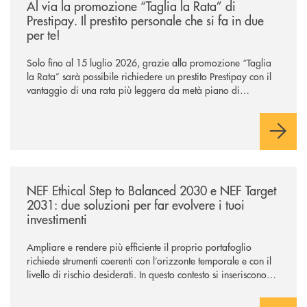
Al via la promozione “Taglia la Rata” di
Prestipay. Il prestito personale che si fa in due
per te!
Solo fino al 15 luglio 2026, grazie alla promozione “Taglia
la Rata” sarà possibile richiedere un prestito Prestipay con il
vantaggio di una rata più leggera da metà piano di
rimborso.
/news/nef-ethical-step-to-balanced-2030-e-nef-target-2031-due-soluzioni
NEF Ethical Step to Balanced 2030 e NEF Target
2031: due soluzioni per far evolvere i tuoi
investimenti
Ampliare e rendere più efficiente il proprio portafoglio
richiede strumenti coerenti con l’orizzonte temporale e con il
livello di rischio desiderati. In questo contesto si inseriscono
NEF Ethical Step to Balanced 2030 e NEF Target 2031, due
soluzioni tra loro complementari, pensate per accompagnare