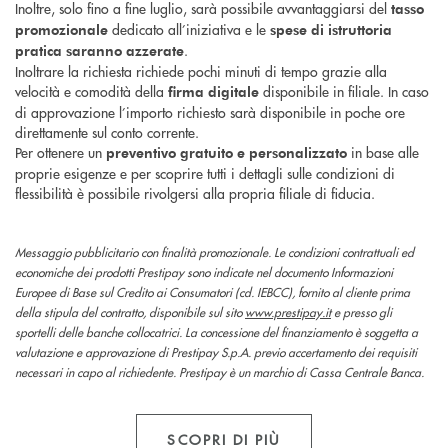
Inoltre, solo fino a fine luglio, sarà possibile avvantaggiarsi del
tasso
dedicato all’iniziativa e le
promozionale
spese di istruttoria
.
pratica saranno azzerate
Inoltrare la richiesta richiede pochi minuti di tempo grazie alla
velocità e comodità della
disponibile in filiale. In caso
firma digitale
di approvazione l’importo richiesto sarà disponibile in poche ore
direttamente sul conto corrente.
Per ottenere un
in base alle
preventivo gratuito e personalizzato
proprie esigenze e per scoprire tutti i dettagli sulle condizioni di
flessibilità è possibile rivolgersi alla propria filiale di fiducia.
Messaggio pubblicitario con finalità promozionale. Le condizioni contrattuali ed
economiche dei prodotti Prestipay sono indicate nel documento Informazioni
Europee di Base sul Credito ai Consumatori (cd. IEBCC), fornito al cliente prima
della stipula del contratto, disponibile sul sito
www.prestipay.it
e presso gli
sportelli delle banche collocatrici. La concessione del finanziamento è soggetta a
valutazione e approvazione di Prestipay S.p.A. previo accertamento dei requisiti
necessari in capo al richiedente. Prestipay è un marchio di Cassa Centrale Banca.
SCOPRI DI PIÙ