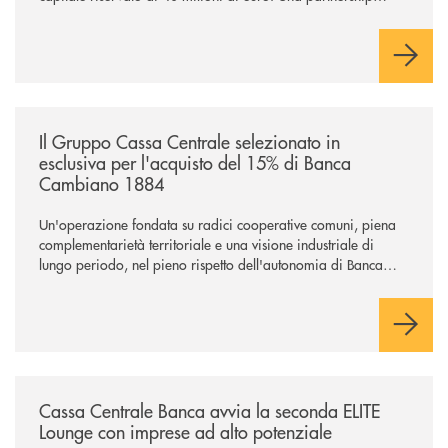
industriale strategica, fondata sulla condivisione di valori
comuni e sulla prossimità ai territori, per ampliare l’offerta e
sostenere nuove opportunità di crescita e sviluppo.
/news/il-gruppo-cassa-centrale-selezionato-in-esclusiva-per-lacquisto
Il Gruppo Cassa Centrale selezionato in
esclusiva per l'acquisto del 15% di Banca
Cambiano 1884
Un'operazione fondata su radici cooperative comuni, piena
complementarietà territoriale e una visione industriale di
lungo periodo, nel pieno rispetto dell'autonomia di Banca
Cambiano. Nei prossimi giorni verrà avviato il periodo di
negoziazione esclusiva per la finalizzazione dell’operazione.
/news/cassa-centrale-banca-avvia-la-seconda-elite-lounge-con-imprese-
Cassa Centrale Banca avvia la seconda ELITE
Lounge con imprese ad alto potenziale