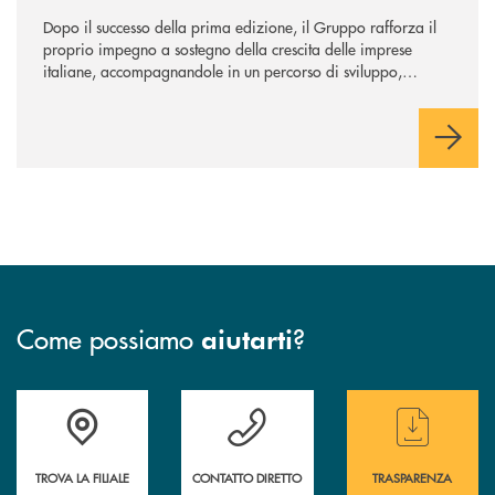
Dopo il successo della prima edizione, il Gruppo rafforza il
proprio impegno a sostegno della crescita delle imprese
italiane, accompagnandole in un percorso di sviluppo,
innovazione e accesso ai mercati dei capitali.
Come possiamo
?
aiutarti
Accedi all' elenco completo delle filiali
Hai bisogno di assistenza immediata ? Contatt
Hai bisogno di alcun
TROVA LA FILIALE
CONTATTO DIRETTO
TRASPARENZA