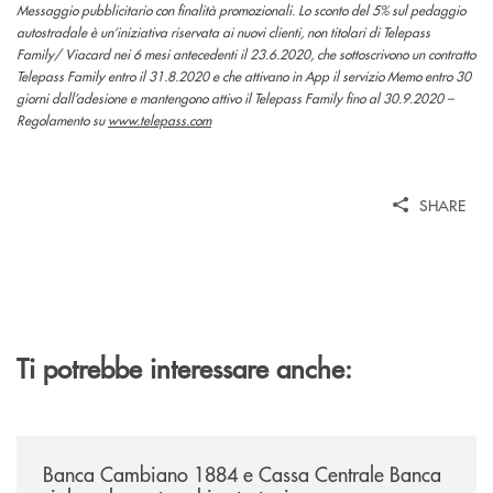
Messaggio pubblicitario con finalità promozionali. Lo sconto del 5% sul pedaggio
autostradale è un’iniziativa riservata ai nuovi clienti, non titolari di Telepass
Family/ Viacard nei 6 mesi antecedenti il 23.6.2020, che sottoscrivono un contratto
Telepass Family entro il 31.8.2020 e che attivano in App il servizio Memo entro 30
giorni dall’adesione e mantengono attivo il Telepass Family fino al 30.9.2020 –
Regolamento su
www.telepass.com
SHARE
Ti potrebbe interessare anche:
/news/banca-cambiano-1884-e-cassa-centrale-banca-siglano-la-partner
Banca Cambiano 1884 e Cassa Centrale Banca