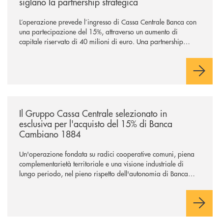
siglano la partnership strategica
L’operazione prevede l’ingresso di Cassa Centrale Banca con
una partecipazione del 15%, attraverso un aumento di
capitale riservato di 40 milioni di euro. Una partnership
industriale strategica, fondata sulla condivisione di valori
comuni e sulla prossimità ai territori, per ampliare l’offerta e
sostenere nuove opportunità di crescita e sviluppo.
/news/il-gruppo-cassa-centrale-selezionato-in-esclusiva-per-lacquisto
Il Gruppo Cassa Centrale selezionato in
esclusiva per l'acquisto del 15% di Banca
Cambiano 1884
Un'operazione fondata su radici cooperative comuni, piena
complementarietà territoriale e una visione industriale di
lungo periodo, nel pieno rispetto dell'autonomia di Banca
Cambiano. Nei prossimi giorni verrà avviato il periodo di
negoziazione esclusiva per la finalizzazione dell’operazione.