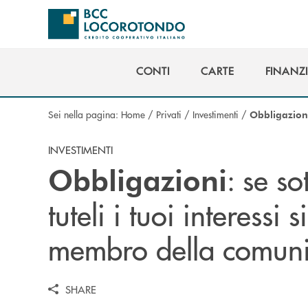
Salta al contenuto principale
CONTI
CARTE
FINANZ
CONTI
CARTE
FINANZ
Sei nella pagina:
Home
/
Privati
/
Investimenti
/
Obbligazion
INVESTIMENTI
: se s
Obbligazioni
tuteli i tuoi interess
membro della comuni
SHARE