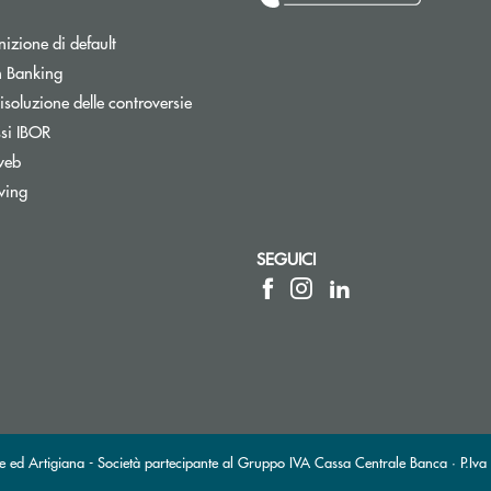
izione di default
Apre una nuova finestra
 Banking
isoluzione delle controversie
ssi IBOR
web
wing
SEGUICI
a elettronica)
sta elettronica)
ed Artigiana - Società partecipante al Gruppo IVA Cassa Centrale Banca · P.Iva