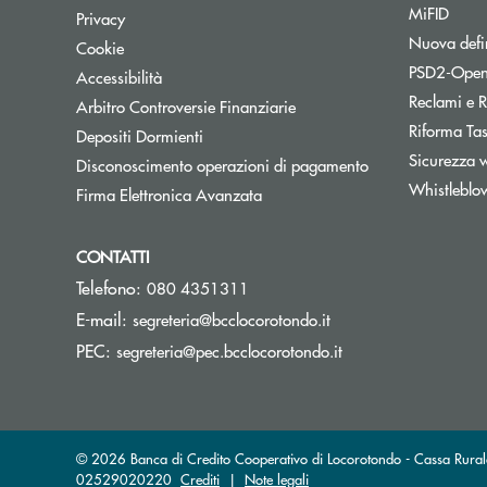
MiFID
Privacy
Nuova defin
Cookie
PSD2-Open
Accessibilità
Reclami e R
Apre una nuova finestra
Arbitro Controversie Finanziarie
Riforma Ta
Depositi Dormienti
Sicurezza 
Disconoscimento operazioni di pagamento
Whistleblo
Firma Elettronica Avanzata
CONTATTI
Telefono:
080 4351311
(si apre l’app di post
E-mail:
segreteria@bcclocorotondo.it
(si apre l’app di po
PEC:
segreteria@pec.bcclocorotondo.it
© 2026 Banca di Credito Cooperativo di Locorotondo - Cassa Rurale 
02529020220
Crediti
|
Note legali