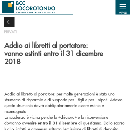
Salta al contenuto principale
MENU
PRIVATI
Addio ai libretti al portatore:
vanno estinti entro il 31 dicembre
2018
Addio al libretto al portatore: per molte generazioni è stato uno
strumento di risparmio e di supporto per i figli e per i nipoti. Adesso
questo strumento dovrà obbligatoriamente essere estinto e
riconsegnato.
La scadenza è vicina perché la «chiusura» e la riconversione
dovranno avvenire
di quest’anno. Dallo scorso
entro il 31 dicembre
luglio, infatti, è ammessa soltanto l’emissione di libretti di deposito