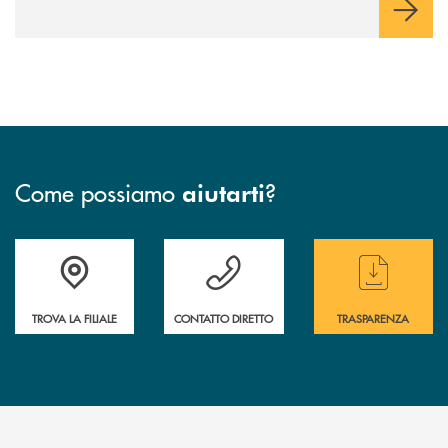
ricarica (+15% sul 2024) per veicoli elettrici. Oltre 4 mila i
premi allo studio erogati a favore dei giovani, in crescita del
18% rispetto al 2024.
Come possiamo
?
aiutarti
Accedi all' elenco completo delle filiali
Hai bisogno di assistenza immediata ? Contatt
Hai bisogno di alcun
TROVA LA FILIALE
CONTATTO DIRETTO
TRASPARENZA