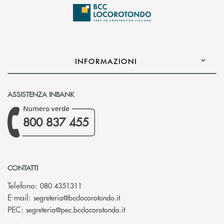
INFORMAZIONI
ASSISTENZA INBANK
800 837 455
CONTATTI
Telefono:
080 4351311
(si apre l’app di posta elettron
E-mail:
segreteria@bcclocorotondo.it
(si apre l’app di posta elettr
PEC:
segreteria@pec.bcclocorotondo.it