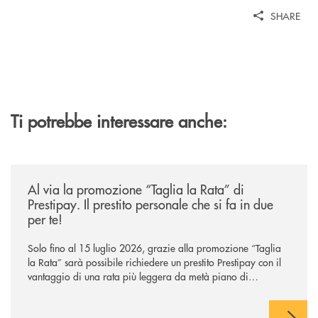
SHARE
Ti potrebbe interessare anche:
/news/al-via-la-promozione-taglia-la-rata-di-prestipay-il-prestito-perso
Al via la promozione “Taglia la Rata” di
Prestipay. Il prestito personale che si fa in due
per te!
Solo fino al 15 luglio 2026, grazie alla promozione “Taglia
la Rata” sarà possibile richiedere un prestito Prestipay con il
vantaggio di una rata più leggera da metà piano di
rimborso.