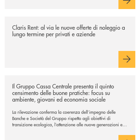
/news/claris-rent-al-via-le-nuove-offerte-di-noleggio-a-lungo-termine-p
Claris Rent: al via le nuove offerte di noleggio a
lungo termine per privati e aziende
/news/il-gruppo-cassa-centrale-presenta-il-quinto-censimento-delle-bu
Il Gruppo Cassa Centrale presenta il quinto
censimento delle buone pratiche: focus su
ambiente, giovani ed economia sociale
La rilevazione conferma la coerenza dell’impegno delle
Banche e Società del Gruppo rispetto agli obiettivi di
transizione ecologica, l’attenzione alle nuove generazioni e
alle fasce vulnerabili della popolazione, svolgendo il ruolo di
attori chiave delle comunità locali. Installate 246 colonnine di