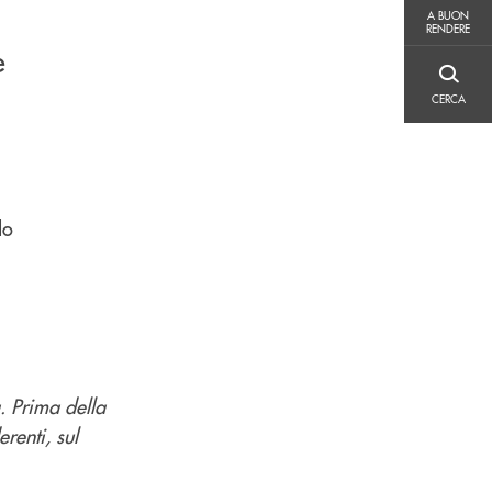
A BUON RENDERE
A BUON
RENDERE
e
CERCA
CERCA
do
. Prima della
erenti, sul