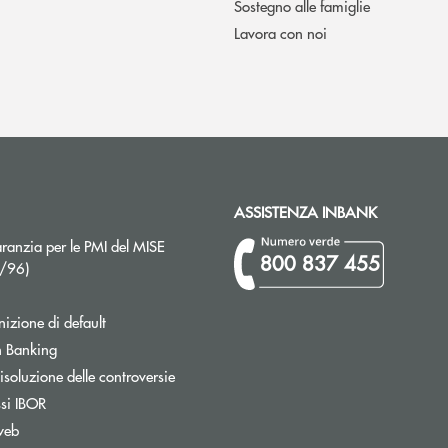
Sostegno alle famiglie
Lavora con noi
ASSISTENZA INBANK
ranzia per le PMI del MISE
800 837 455
Apre una nuova finestra
2/96)
izione di default
Apre una nuova finestra
 Banking
isoluzione delle controversie
ssi IBOR
web