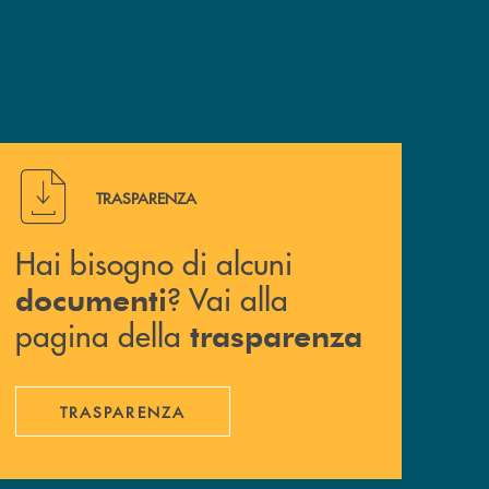
Hai bisogno di alcuni documenti ? Vai alla pagina della 
TRASPARENZA
Hai bisogno di alcuni
? Vai alla
documenti
pagina della
trasparenza
TRASPARENZA