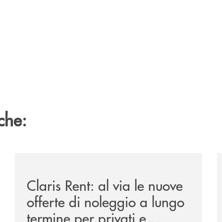
che:
ipay-il-prestito-personale-che-si-fa-in-due-per-te/
/news/claris-rent-al-via-le-nuove-offerte-di-noleggio-
/
Claris Rent: al via le nuove
offerte di noleggio a lungo
termine per privati e