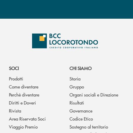
SOCI
CHI SIAMO
Prodotti
Storia
Come diventare
Gruppo
Perchè diventare
Organi sociali e Direzione
Diritti e Doveri
Risultati
Rivista
Governance
Area Riservata Soci
Codice Etico
Viaggio Premio
Sostegno al territorio