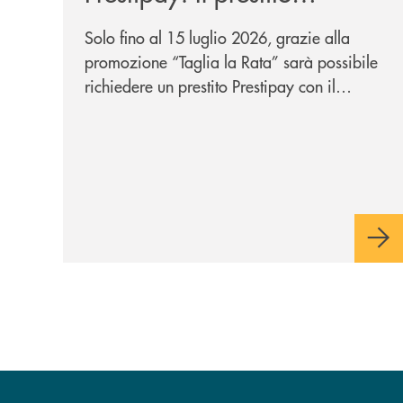
personale che si fa in due
Solo fino al 15 luglio 2026, grazie alla
per te!
promozione “Taglia la Rata” sarà possibile
richiedere un prestito Prestipay con il
vantaggio di una rata più leggera da metà
piano di rimborso.