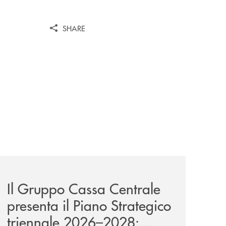
SHARE
a-lungo-termine-per-privati-e-aziende/
news/il-gruppo-cassa-centrale-presenta-il-piano-strategic
Il Gruppo Cassa Centrale
presenta il Piano Strategico
triennale 2026–2028: