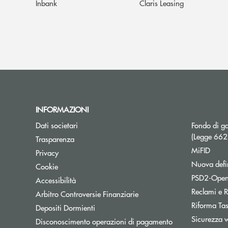
Inbank
Claris Leasing
INFORMAZIONI
Dati societari
Fondo di ga
(Legge 66
Trasparenza
MiFID
Privacy
Nuova defin
Cookie
PSD2-Open
Accessibilità
Reclami e R
Apre una nuova finestra
Arbitro Controversie Finanziarie
Riforma Ta
Depositi Dormienti
Sicurezza 
Disconoscimento operazioni di pagamento