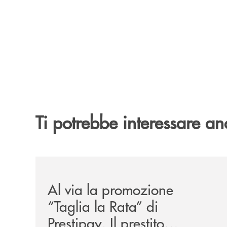
Ti potrebbe interessare an
/news/al-via-la-promozione-taglia-la-rata-di-prest
Al via la promozione
“Taglia la Rata” di
Prestipay. Il prestito