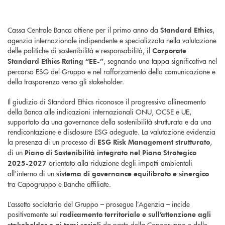
Cassa Centrale Banca ottiene per il primo anno da
,
Standard Ethics
agenzia internazionale indipendente e specializzata nella valutazione
delle politiche di sostenibilità e responsabilità, il
Corporate
, segnando una tappa significativa nel
Standard Ethics Rating “EE-”
percorso ESG del Gruppo e nel rafforzamento della comunicazione e
della trasparenza verso gli stakeholder.
Il giudizio di Standard Ethics riconosce il progressivo allineamento
della Banca alle indicazioni internazionali ONU, OCSE e UE,
supportato da una governance della sostenibilità strutturata e da una
rendicontazione e disclosure ESG adeguate. La valutazione evidenzia
la presenza di un processo di
,
ESG Risk Management strutturato
di un
Piano di Sostenibilità integrato nel Piano Strategico
orientato alla riduzione degli impatti ambientali
2025-2027
all’interno di un
sistema di governance equilibrato e sinergico
tra Capogruppo e Banche affiliate.
L’assetto societario del Gruppo – prosegue l’Agenzia – incide
positivamente sul
radicamento territoriale e sull’attenzione agli
da parte della Capogruppo e delle
stakeholder e ai temi sociali