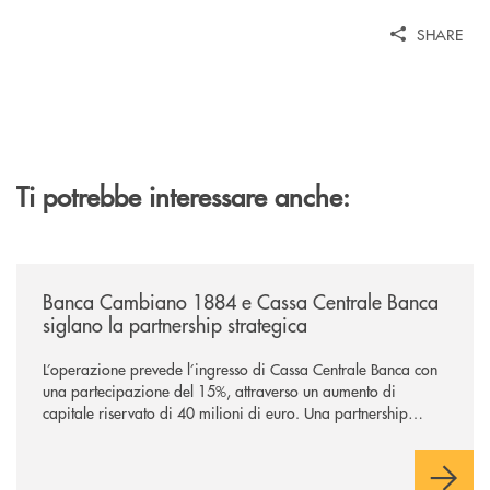
SHARE
Ti potrebbe interessare anche:
/news/banca-cambiano-1884-e-cassa-centrale-banca-siglano-la-partner
Banca Cambiano 1884 e Cassa Centrale Banca
siglano la partnership strategica
L’operazione prevede l’ingresso di Cassa Centrale Banca con
una partecipazione del 15%, attraverso un aumento di
capitale riservato di 40 milioni di euro. Una partnership
industriale strategica, fondata sulla condivisione di valori
comuni e sulla prossimità ai territori, per ampliare l’offerta e
sostenere nuove opportunità di crescita e sviluppo.