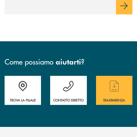
Come possiamo
?
aiutarti
Accedi all' elenco completo delle filiali
Hai bisogno di assistenza immediata ? Contatt
Hai bisogno di alcun
TROVA LA FILIALE
CONTATTO DIRETTO
TRASPARENZA