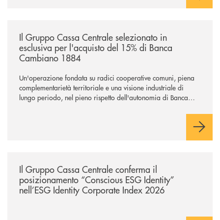
/news/il-gruppo-cassa-centrale-selezionato-in-esclusiva-per-lacquisto
Il Gruppo Cassa Centrale selezionato in
esclusiva per l'acquisto del 15% di Banca
Cambiano 1884
Un'operazione fondata su radici cooperative comuni, piena
complementarietà territoriale e una visione industriale di
lungo periodo, nel pieno rispetto dell'autonomia di Banca
Cambiano. Nei prossimi giorni verrà avviato il periodo di
negoziazione esclusiva per la finalizzazione dell’operazione.
/news/il-gruppo-cassa-centrale-conferma-il-posizionamento-conscious-es
Il Gruppo Cassa Centrale conferma il
posizionamento “Conscious ESG Identity”
nell’ESG Identity Corporate Index 2026