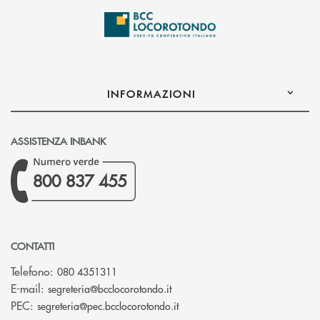
INFORMAZIONI
ASSISTENZA INBANK
800 837 455
CONTATTI
Telefono:
080 4351311
(si apre l’app di posta elettron
E-mail:
segreteria@bcclocorotondo.it
(si apre l’app di posta elettr
PEC:
segreteria@pec.bcclocorotondo.it