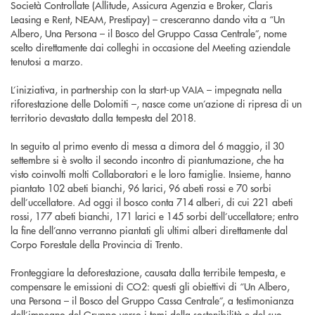
Società Controllate (Allitude, Assicura Agenzia e Broker, Claris
Leasing e Rent, NEAM, Prestipay) – cresceranno dando vita a “Un
Albero, Una Persona – il Bosco del Gruppo Cassa Centrale”, nome
scelto direttamente dai colleghi in occasione del Meeting aziendale
tenutosi a marzo.
L’iniziativa, in partnership con la start-up VAIA – impegnata nella
riforestazione delle Dolomiti –, nasce come un’azione di ripresa di un
territorio devastato dalla tempesta del 2018.
In seguito al primo evento di messa a dimora del 6 maggio, il 30
settembre si è svolto il secondo incontro di piantumazione, che ha
visto coinvolti molti Collaboratori e le loro famiglie. Insieme, hanno
piantato 102 abeti bianchi, 96 larici, 96 abeti rossi e 70 sorbi
dell’uccellatore. Ad oggi il bosco conta 714 alberi, di cui 221 abeti
rossi, 177 abeti bianchi, 171 larici e 145 sorbi dell’uccellatore; entro
la fine dell’anno verranno piantati gli ultimi alberi direttamente dal
Corpo Forestale della Provincia di Trento.
Fronteggiare la deforestazione, causata dalla terribile tempesta, e
compensare le emissioni di CO2: questi gli obiettivi di “Un Albero,
una Persona – il Bosco del Gruppo Cassa Centrale”, a testimonianza
dell’impegno del Gruppo verso i temi della sostenibilità e del suo