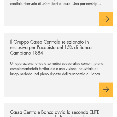
capitale riservato di 40 milioni di euro. Una partnership
industriale strategica, fondata sulla condivisione di valori
comuni e sulla prossimità ai territori, per ampliare l’offerta e
sostenere nuove opportunità di crescita e sviluppo.
/news/il-gruppo-cassa-centrale-selezionato-in-esclusiva-per-lacquisto
Il Gruppo Cassa Centrale selezionato in
esclusiva per l'acquisto del 15% di Banca
Cambiano 1884
Un'operazione fondata su radici cooperative comuni, piena
complementarietà territoriale e una visione industriale di
lungo periodo, nel pieno rispetto dell'autonomia di Banca
Cambiano. Nei prossimi giorni verrà avviato il periodo di
negoziazione esclusiva per la finalizzazione dell’operazione.
/news/cassa-centrale-banca-avvia-la-seconda-elite-lounge-con-imprese-
Cassa Centrale Banca avvia la seconda ELITE