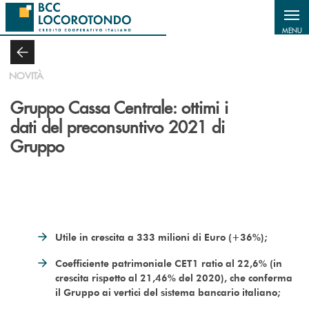
Salta al contenuto principale
MENU
NOVITÀ
Gruppo Cassa Centrale: ottimi i
dati del preconsuntivo 2021 di
Gruppo
Utile in crescita a 333 milioni di Euro (+36%);
Coefficiente patrimoniale CET1 ratio al 22,6% (in
crescita rispetto al 21,46% del 2020), che conferma
il Gruppo ai vertici del sistema bancario italiano;