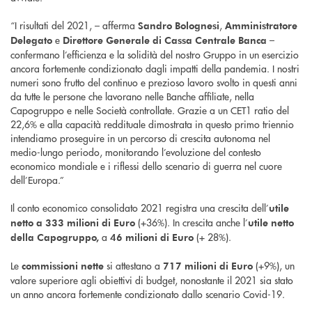
“I risultati del 2021, – afferma
,
Sandro Bolognesi
Amministratore
e
–
Delegato
Direttore Generale di Cassa Centrale Banca
confermano l’efficienza e la solidità del nostro Gruppo in un esercizio
ancora fortemente condizionato dagli impatti della pandemia. I nostri
numeri sono frutto del continuo e prezioso lavoro svolto in questi anni
da tutte le persone che lavorano nelle Banche affiliate, nella
Capogruppo e nelle Società controllate. Grazie a un CET1 ratio del
22,6% e alla capacità reddituale dimostrata in questo primo triennio
intendiamo proseguire in un percorso di crescita autonoma nel
medio-lungo periodo, monitorando l’evoluzione del contesto
economico mondiale e i riflessi dello scenario di guerra nel cuore
dell’Europa.”
Il conto economico consolidato 2021 registra una crescita dell’
utile
(+36%). In crescita anche l’
netto a 333 milioni di Euro
utile netto
a
(+ 28%).
della Capogruppo,
46 milioni di Euro
Le
si attestano a
(+9%), un
commissioni nette
717 milioni di Euro
valore superiore agli obiettivi di budget, nonostante il 2021 sia stato
un anno ancora fortemente condizionato dallo scenario Covid-19.