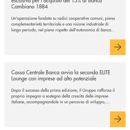
esclusiva per l'acquisto del 15% di Banca
Cambiano 1884
Un'operazione fondata su radici cooperative comuni, piena
complementarietà territoriale e una visione industriale di
lungo periodo, nel pieno rispetto dell'autonomia di Banca
Cambiano. Nei prossimi giorni verrà avviato il periodo di
negoziazione esclusiva per la finalizzazione dell’operazione.
/news/cassa-centrale-banca-avvia-la-seconda-elite-lounge-con-imprese-
Cassa Centrale Banca avvia la seconda ELITE
Lounge con imprese ad alto potenziale
Dopo il successo della prima edizione, il Gruppo rafforza il
proprio impegno a sostegno della crescita delle imprese
italiane, accompagnandole in un percorso di sviluppo,
innovazione e accesso ai mercati dei capitali.