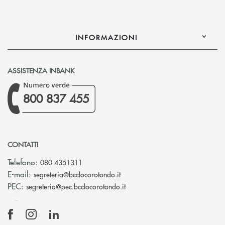
INFORMAZIONI
ASSISTENZA INBANK
800 837 455
CONTATTI
Telefono:
080 4351311
(si apre l’app di posta elettron
E-mail:
segreteria@bcclocorotondo.it
(si apre l’app di posta elettr
PEC:
segreteria@pec.bcclocorotondo.it