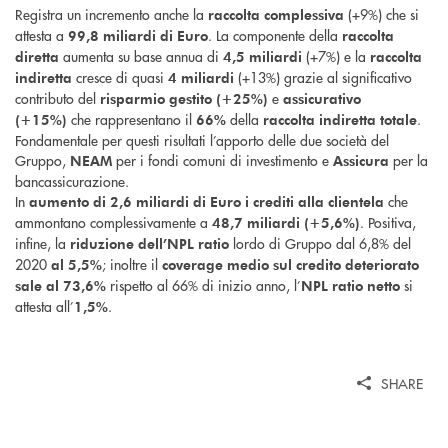
Registra un incremento anche la
(+9%) che si
raccolta complessiva
attesta a
. La componente della
99,8 miliardi di Euro
raccolta
aumenta su base annua di
(+7%) e la
diretta
4,5 miliardi
raccolta
cresce di quasi
(+13%) grazie al significativo
indiretta
4
miliardi
contributo del
e
risparmio gestito (+25%)
assicurativo
che rappresentano il
della
.
(+15%)
66%
raccolta indiretta totale
Fondamentale per questi risultati l’apporto delle due società del
Gruppo,
per i fondi comuni di investimento e
per la
NEAM
Assicura
bancassicurazione.
In
che
aumento di 2,6 miliardi di Euro i crediti alla clientela
ammontano complessivamente a
. Positiva,
48,7 miliardi (+5,6%)
infine, la
lordo di Gruppo dal 6,8% del
riduzione dell’NPL ratio
2020
; inoltre il
al 5,5%
coverage medio sul credito deteriorato
rispetto al 66% di inizio anno, l’
si
sale al 73,6%
NPL ratio netto
attesta all’
.
1,5%
SHARE