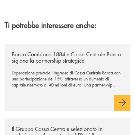
Ti potrebbe interessare anche:
/news/banca-cambiano-1884-e-cassa-centrale-banca-siglano-la-partner
Banca Cambiano 1884 e Cassa Centrale Banca
siglano la partnership strategica
L’operazione prevede l’ingresso di Cassa Centrale Banca con
una partecipazione del 15%, attraverso un aumento di
capitale riservato di 40 milioni di euro. Una partnership
industriale strategica, fondata sulla condivisione di valori
comuni e sulla prossimità ai territori, per ampliare l’offerta e
sostenere nuove opportunità di crescita e sviluppo.
/news/il-gruppo-cassa-centrale-selezionato-in-esclusiva-per-lacquisto
Il Gruppo Cassa Centrale selezionato in