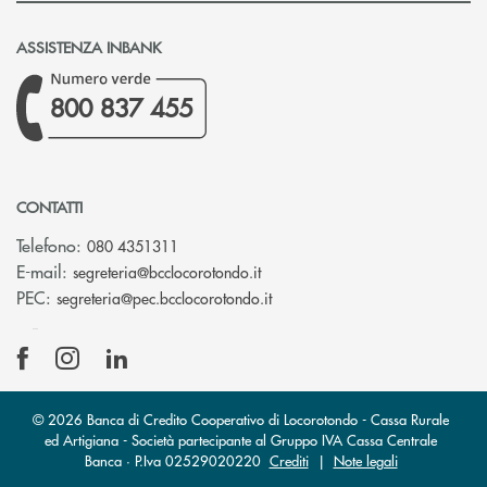
ASSISTENZA INBANK
800 837 455
CONTATTI
Telefono:
080 4351311
(si apre l’app di posta elettron
E-mail:
segreteria@bcclocorotondo.it
(si apre l’app di posta elettr
PEC:
segreteria@pec.bcclocorotondo.it
© 2026 Banca di Credito Cooperativo di Locorotondo - Cassa Rurale
ed Artigiana - Società partecipante al Gruppo IVA Cassa Centrale
Banca · P.Iva 02529020220
Crediti
|
Note legali