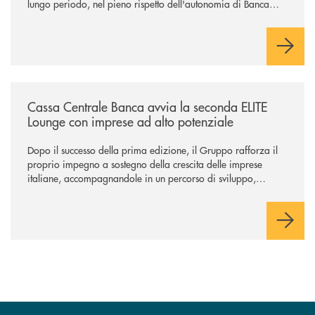
lungo periodo, nel pieno rispetto dell'autonomia di Banca
Cambiano. Nei prossimi giorni verrà avviato il periodo di
negoziazione esclusiva per la finalizzazione dell’operazione.
/news/cassa-centrale-banca-avvia-la-seconda-elite-lounge-con-imprese-
Cassa Centrale Banca avvia la seconda ELITE
Lounge con imprese ad alto potenziale
Dopo il successo della prima edizione, il Gruppo rafforza il
proprio impegno a sostegno della crescita delle imprese
italiane, accompagnandole in un percorso di sviluppo,
innovazione e accesso ai mercati dei capitali.