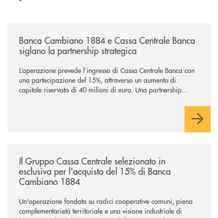
/news/banca-cambiano-1884-e-cassa-centrale-banca-siglano-la-partner
Banca Cambiano 1884 e Cassa Centrale Banca
siglano la partnership strategica
L’operazione prevede l’ingresso di Cassa Centrale Banca con
una partecipazione del 15%, attraverso un aumento di
capitale riservato di 40 milioni di euro. Una partnership
industriale strategica, fondata sulla condivisione di valori
comuni e sulla prossimità ai territori, per ampliare l’offerta e
sostenere nuove opportunità di crescita e sviluppo.
/news/il-gruppo-cassa-centrale-selezionato-in-esclusiva-per-lacquisto
Il Gruppo Cassa Centrale selezionato in
esclusiva per l'acquisto del 15% di Banca
Cambiano 1884
Un'operazione fondata su radici cooperative comuni, piena
complementarietà territoriale e una visione industriale di